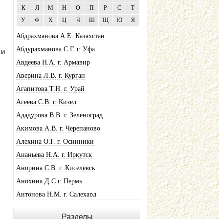
К
Л
М
Н
О
П
Р
С
Т
У
Ф
Х
Ц
Ч
Ш
Щ
Ю
Я
Абдрахманова А.Е. Казахстан
Абдурахманова С.Г. г. Уфа
 и
Авдеева Н.А. г. Армавир
Аверина Л.В. г. Курган
Агапитова Т.Н. г. Урай
Агеева С.В. г. Кизел
Ададурова В.В. г. Зеленоград
Акимова А.В. г. Черепаново
Алехина О.Г. г. Осинники
Ананьева Н.А. г. Иркутск
Анорина С.В. г. Киселёвск
Анохина Д.С г. Пермь
Антонова Н.М. г. Салехард
Арсенюк А.А. г. Кондопога
Разделы