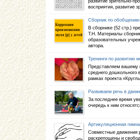
развитие зрительно-про
восприятия, развитие з
Сборник по обобщению 
В сборнике (52 стр.) 
Т.Н. Материалы сборни
образовательных учреж
автора.
Тренинги по развитию 
Представляем вашему в
среднего дошкольного в
рамках проекта «Круглы
Развиваем речь в движ
За последнее время ув
очередь к ним относят
Артикуляционная гимна
Совместные движения р
раскрепощены и свобод