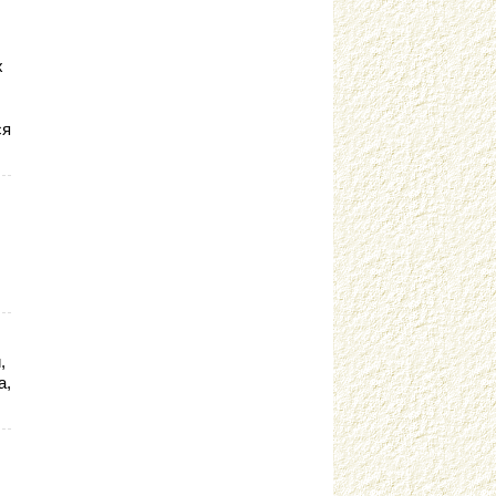
Вдовина С.В. г. Соликамск
Вербицкая К.А. г. Самара
х
Винограденко И.М. г. Краснодон
Виноградова Т.В. г. Йошкар-Ола
ся
Власова Л.В. г. Москва
Воинова Ю.В. г. Москва
Волгарева В.А. г. Санкт-Петербург
Волошина И.А. г. Краснодар
Волчек О.В. г. Красноярск
Воробьева М.И. г. Москва
Воронюк Д.В. г. Подольск
Гаврилова Е.В. г. Саратов
,
а,
Галагина О.С. г. Вологда
Галкина С.С. г. Курск
Галковская О.Ю. г. Анжеро-Суджен.
Гандрабура Н.В. г. Кишинев