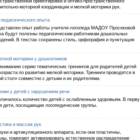
странственной ориентировки и оптико-пространственного
рительно-моторной координации и мелкой моторики рук.
педагогического опыта
представлен опыт работы учителя-логопеда МАДОУ Просековой
ка будут полезны педагогическим работникам дошкольных
дений. В текстах сохранены стиль, орфография и пунктуация
мелкой моторики у дошколников
ниманию серию тематических тренингов для родителей детей
озраста по развитию мелкой моторики. Тренинги проводятся в
й стол» совместно с детьми и их родителями.
ении у детей с нарушением речи
еличилось количество детей с ослабленным здоровьем. В перв
ся дети, посещающие логопедические группы.
стика и массаж рук
уки и артикуляционного аппарата, если они пластичны,
ны, помогают активизировать естественное распределение