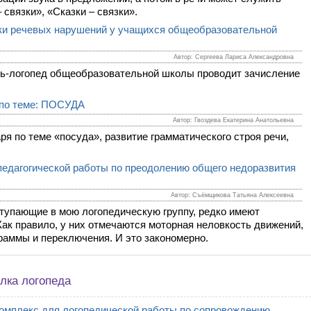
 связки», «Сказки – связки».
ики речевых нарушений у учащихся общеобразовательной
Автор: Сергеева Лариса Александровна
ель-логопед общеобразовательной школы проводит зачисление
 по теме: ПОСУДА
Автор: Гвоздева Екатерина Анатольевна
ря по теме «посуда», развитие грамматического строя речи,
педагогической работы по преодолению общего недоразвития
Автор: Съёмщикова Татьяна Алексеевна
тупающие в мою логопедическую группу, редко имеют
ак правило, у них отмечаются моторная неловкость движений,
раммы и переключения. И это закономерно.
лка логопеда
омплекс для логопедической работы по сопровождению