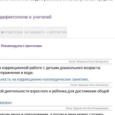
дефектологов и учителей
РОДИТЕЛЯМ
УЧАЩИМСЯ
ЛИТЕРАТУРА
Рекомендуем к прочтению
Автор: Квашнина Ольга Валерьевна
в коррекционной работе с детьми дошкольного возраста.
упражнения в воде.
ность на коррекционно-логопедических занятиях.
Автор: Швецова Нина Николаевна
ой деятельности взрослого и ребенка для достижения общей
связки»
Автор: Дидковская Инга Владимировна
ации звука в предложении, а потом в речи может служить