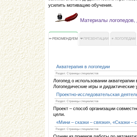
усилить мотивацию обучения.
Материалы логопедов, 
РЕКОМЕНДУЕМ
ПРЕЗЕНТАЦИИ
ЛОГОПЕДАМ
Акватерапия в логопедии
Раздел: Страницы специалистов
Логопед о использовании акватерапии 
Логопедические игры и дидактические 
Проектно-исследовательская деятель
Раздел: Страницы специалистов
Проект – способ организации совместн
цели.
«Мини – сказки – связки», «Сказки – 
Раздел: Страницы специалистов
Одним из приемов работы по автоматиз