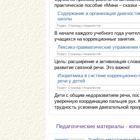
практическое пособие «Мини – сказки –
Содержание и организация диагност
школы
Раздел: Страницы специалистов
В начале каждого учебного года учит
учащихся на коррекционные занятия.
Лексико-грамматические упражнения
Раздел: Страницы специалистов
Цель: расширение и активизация слова
развитие связной речи. Это важно!
Изоритмика в системе коррекционно-
речи у детей
Раздел: Страницы специалистов
Дети с общим недоразвитием речи, пос
уверенную координацию пальцев рук. К
трудность усвоения двигательной прог
Педагогические материалы - копи
Учебно-методический к