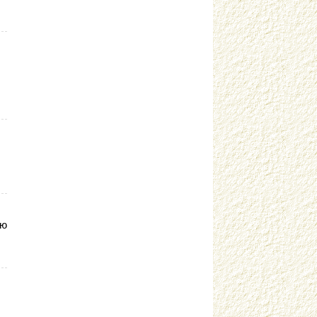
Гвоздева Е.А. г. Москва
Генералова Ю.С. г. Москва
Герасименко С.В. г. Шелехов
Германова Т.Д. Карелия
Гилева С.Ю. г. Москва
Гильманова Ф.М. г. Набер. Челны
Гильмутдинова Л.Ф. г. Казань
Гильфанова А.А. г. Березники
Гоженко Е.Н. г. Тихвин
Голдырева Е.А. г. Бийск
Головина А.И. г. Минусинск
Голуб О.А. г. Бахмут
ую
Голубина А.А. г.о. Балашиха
Голубина Л.А. г.о. Балашиха
Гондарь Е.А. г. Салехард
Гордиенко О.Л. Балашихинский р.
Горлова О.В. г. Шимановск