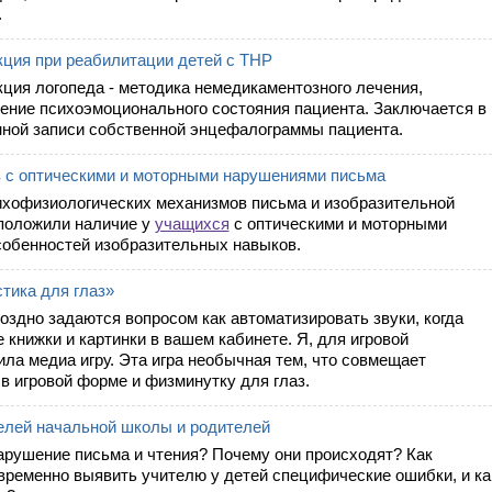
.
кция при реабилитации детей с ТНР
ция логопеда - методика немедикаментозного лечения,
ение психоэмоционального состояния пациента. Заключается в
ной записи собственной энцефалограммы пациента.
 с оптическими и моторными нарушениями письма
хофизиологических механизмов письма и изобразительной
положили наличие у
учащихся
с оптическими и моторными
обенностей изобразительных навыков.
тика для глаз»
поздно задаются вопросом как автоматизировать звуки, когда
 книжки и картинки в вашем кабинете. Я, для игровой
ила медиа игру. Эта игра необычная тем, что совмещает
в игровой форме и физминутку для глаз.
елей начальной школы и родителей
 нарушение письма и чтения? Почему они происходят? Как
временно выявить учителю у детей специфические ошибки, и ка