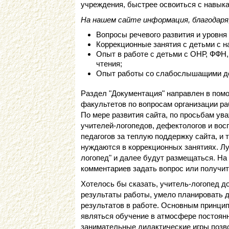
учреждения, быстрее освоиться с навык
На нашем сайте информация, благодаря,
Вопросы речевого развития и уровня 
Коррекционные занятия с детьми с н
Опыт в работе с детьми с ОНР, ФФН,
чтения;
Опыт работы со слабослышащими д
Раздел "Документация" направлен в пом
факультетов по вопросам организации ра
По мере развития сайта, по просьбам ув
учителей-логопедов, дефектологов и вос
педагогов за теплую поддержку сайта, и 
нуждаются в коррекционных занятиях. Л
логопед" и далее будут размещаться. На
комментариев задать вопрос или получит
Хотелось бы сказать, учитель-логопед д
результаты работы, умело планировать 
результатов в работе. Основным принцип
являться обучение в атмосфере постоянно
занимательные дидактические игры позв