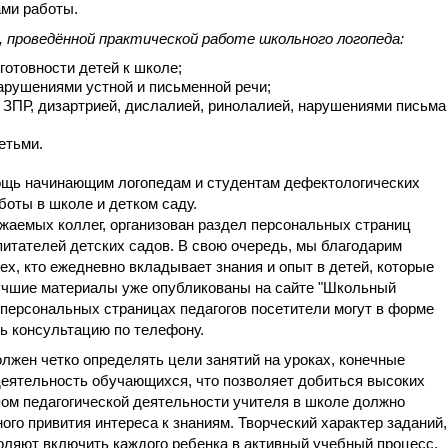
ами работы.
 проведённой практической работе школьного логопеда:
готовности детей к школе;
арушениями устной и письменной речи;
 ЗПР, дизартрией, дислалией, ринолалией, нарушениями письма
етьми.
ощь начинающим логопедам и студентам дефектологических
боты в школе и детком саду.
ажаемых коллег, организован раздел персональных страниц
питателей детских садов. В свою очередь, мы благодарим
тех, кто ежедневно вкладывает знания и опыт в детей, которые
учшие материалы уже опубликованы на сайте "Школьный
 персональных страницах педагогов посетители могут в форме
ь консультацию по телефону.
олжен четко определять цели занятий на уроках, конечные
деятельность обучающихся, что позволяет добиться высоких
ом педагогической деятельности учителя в школе должно
го привития интереса к знаниям. Творческий характер заданий,
оляют включить каждого ребенка в активный учебный процесс,