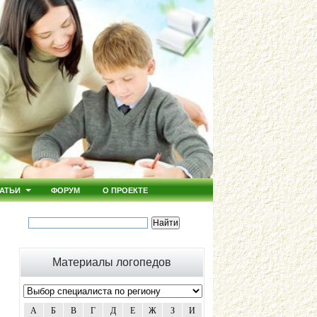
АТЬИ
ФОРУМ
О ПРОЕКТЕ
Материалы логопедов
А
Б
В
Г
Д
Е
Ж
З
И