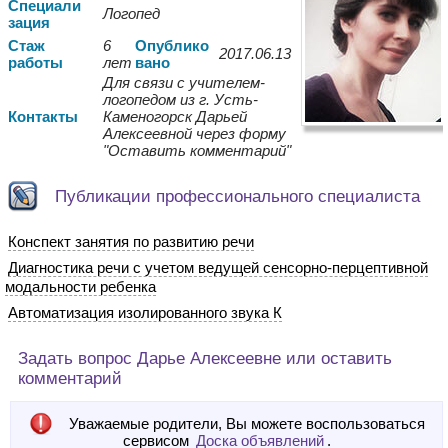
Спе
циали
Логопед
зация
Стаж
6
Опуб
лико
2017.06.13
работы
лет
вано
Для связи с учителем-
логопедом из г.
Усть-
Контакты
Каменогорск
Дарьей
Алексеевной через форму
"Оставить комментарий"
Публикации профессионального специалиста
Конспект занятия по развитию речи
Диагностика речи с учетом ведущей сенсорно-перцептивной
модальности ребенка
Автоматизация изолированного звука К
Задать вопрос Дарье Алексеевне или оставить
комментарий
Уважаемые родители, Вы можете воспользоваться
сервисом
Доска объявлений
.