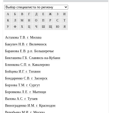
А
Б
В
Г
Д
Е
Ж
З
И
К
Л
М
Н
О
П
Р
С
Т
У
Ф
Х
Ц
Ч
Ш
Щ
Ю
Я
Астахова Т.В. г. Москва
Бакулич Н.В. г. Вилючинск
Баранова Е.В. р.п. Большеречье
Бикташева Г.Б. Славянск-на-Кубани
Блинкова С.П. п. Кавалерово
Бойцева И.Г. г. Тихвин
Бондаренко С.В. г. Заозерск
Борзова Т.М. г. Сургут
Боровкова Л.Е. г. Мытищи
Валова А.С. г. Тутаев
Винограденко И.М. г. Краснодон
Воробьева М.И. г. Москва