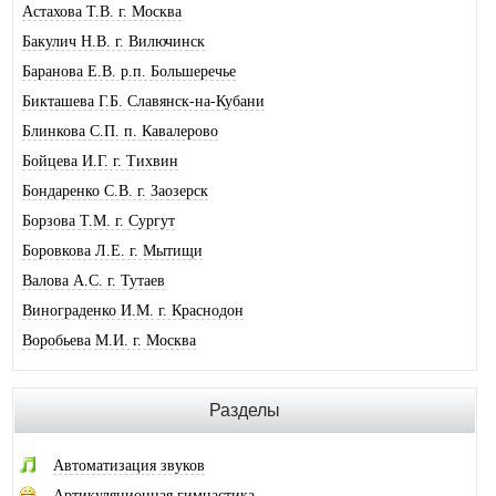
Астахова Т.В. г. Москва
Бакулич Н.В. г. Вилючинск
Баранова Е.В. р.п. Большеречье
Бикташева Г.Б. Славянск-на-Кубани
Блинкова С.П. п. Кавалерово
Бойцева И.Г. г. Тихвин
Бондаренко С.В. г. Заозерск
Борзова Т.М. г. Сургут
Боровкова Л.Е. г. Мытищи
Валова А.С. г. Тутаев
Винограденко И.М. г. Краснодон
Воробьева М.И. г. Москва
Галковская О.Ю. г. Анжеро-Суджен.
Гандрабура Н.В. г. Кишинев
Разделы
Гвоздева Е.А. г. Москва
Головина А.И. г. Минусинск
Автоматизация звуков
Горлова О.В. г. Шимановск
Артикуляционная гимнастика