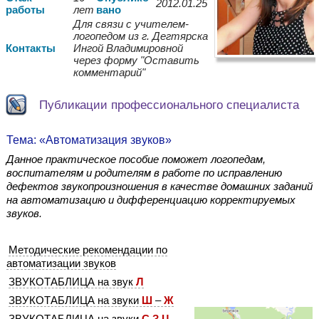
2012.01.25
работы
лет
вано
Для связи с учителем-
логопедом из г. Дегтярска
Контакты
Ингой Владимировной
через форму "Оставить
комментарий"
Публикации профессионального специалиста
Тема: «Автоматизация звуков»
Данное практическое пособие поможет логопедам,
воспитателям и родителям в работе по исправлению
дефектов звукопроизношения в качестве домашних заданий
на автоматизацию и дифференциацию корректируемых
звуков.
Методические рекомендации по
автоматизации звуков
ЗВУКОТАБЛИЦА на звук
Л
ЗВУКОТАБЛИЦА на звуки
Ш
–
Ж
ЗВУКОТАБЛИЦА на звуки
С З Ц