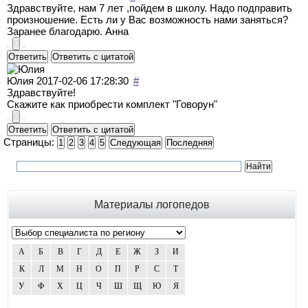
Здравствуйте, нам 7 лет ,пойдем в школу. Надо подправить
произношение. Есть ли у Вас возможность нами заняться?
Заранее благодарю. Анна
0
Ответить
Ответить с цитатой
Юлия
2017-02-06 17:28:30
#
Здравствуйте!
Скажите как приобрести комплект "Говорун"
0
Ответить
Ответить с цитатой
Страницы:
1
2
3
4
5
Следующая
Последняя
Материалы логопедов
А
Б
В
Г
Д
Е
Ж
З
И
К
Л
М
Н
О
П
Р
С
Т
У
Ф
Х
Ц
Ч
Ш
Щ
Ю
Я