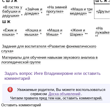
С Ш З Ж
Ш С Ж З
«В гостях у
«На зимней
«Зайчик и
«Маша и три
бабушки и
прогулке»
«Друзья
дождик»
*
медведя»
**
дедушки»
*
**
Ш Ж
«На
«Ёжик и
«Кошка и
«Маша и
«Женя и
лужайке
кошка»
*
мышка»
*
Миша»
*
Шарик»
**
**
Задания для воспитателя «Развитие фонематического
слуха»
Материалы для обучения навыкам звукового анализа в
логопедической группе
Задать вопрос Инге Владимировне или оставить
комментарий
Уважаемые родители, Вы можете воспользоваться
сервисом
Доска объявлений
.
Читаем правила пред тем как, оставить комментарий.
Оставить комментарий