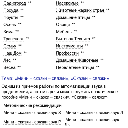
Сад-огород
**
Насекомые
**
Посуда
**
Животные жарких стран
**
Фрукты
**
Домашние птицы
**
Осень
**
Овощи
**
Зима
**
Мебель
**
Транспорт
**
Бытовая Техника
**
Семья
**
Инструменты
**
Наш Дом
**
Профессии
**
Лес
**
Домашние Животные
**
Весна
**
Перелетные птицы
**
Тема: «Мини – сказки – связки», «Сказки – связки»
Одним из приемов работы по автоматизации звука в
предложении, а потом в речи может служить практическое
пособие «Мини – сказки – связки», «Сказки – связки».
Методические рекомендации
Мини - сказки - связки звук З
Мини - сказки - связки звук Л
Мини - сказки - связки звук
Мини - сказки - связки звук Р
Ль