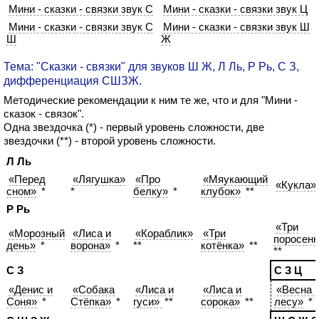
Мини - сказки - связки звук С
Мини - сказки - связки звук Ц
Мини - сказки - связки звук С
Мини - сказки - связки звук Ш
Ш
Ж
Тема: "Сказки - связки" для звуков Ш Ж, Л Ль, Р Рь, С З,
дифференциация СШЗЖ.
Методические рекомендации к ним те же, что и для "Мини -
сказок - связок".
Одна звездочка (*) - первый уровень сложности, две
звездочки (**) - второй уровень сложности.
Л Ль
«Перед
«Лягушка»
«Про
«Мяукающий
«Кукла»
сном»
*
*
белку»
*
клубок»
**
Р Рь
«Три
«Морозный
«Лиса и
«Кораблик»
«Три
поросенк
день»
*
ворона»
*
**
котёнка»
**
**
С З
С З Ц
«Денис и
«Собака
«Лиса и
«Лиса и
«Весна 
Соня»
*
Стёпка»
*
гуси»
**
сорока»
**
лесу»
*