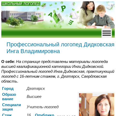
Профессиональный логопед Дидковская
Инга Владимировна
О себе
:
На странице представлены материалы логопеда
высшей квалификационной категории Инги Дидковской.
Профессиональный логопед Инга Дидковская, практикующий
логопед с 16-летним стажем, г. Дегтярск, Свердловская
область
.
Город
Дегтярск
Образо
Высшее
вание
Спе
циали
Учитель-логопед
зация
Стаж
16
Опуб
лико