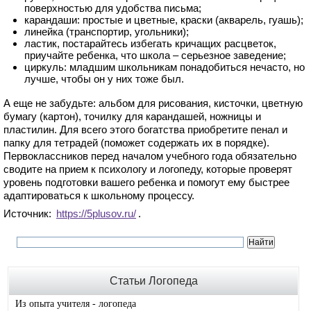
поверхностью для удобства письма;
карандаши: простые и цветные, краски (акварель, гуашь);
линейка (транспортир, угольники);
ластик, постарайтесь избегать кричащих расцветок,
приучайте ребенка, что школа – серьезное заведение;
циркуль: младшим школьникам понадобиться нечасто, но
лучше, чтобы он у них тоже был.
А еще не забудьте: альбом для рисования, кисточки, цветную
бумагу (картон), точилку для карандашей, ножницы и
пластилин. Для всего этого богатства приобретите пенал и
папку для тетрадей (поможет содержать их в порядке).
Первоклассников перед началом учебного года обязательно
сводите на прием к психологу и логопеду, которые проверят
уровень подготовки вашего ребенка и помогут ему быстрее
адаптироваться к школьному процессу.
Источник:
https://5plusov.ru/
.
Статьи Логопеда
Из опыта учителя - логопеда