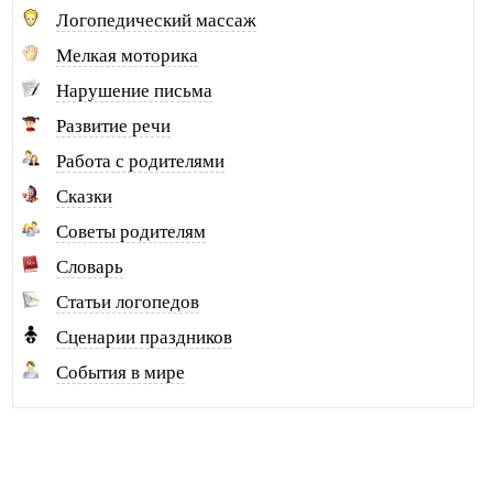
Дудкина Н.А. г. Урай
Логопедический массаж
Дунаева Н.Н. г. Камышин
Мелкая моторика
Ефремова А.М. г. Уфа
Нарушение письма
Желудкова Н.В. г. Салехард
Развитие речи
Заинчковская О.Е. г. Иркутск
Работа с родителями
Зайкова Н.Н. г. Екатеринбург
Сказки
Замятина Т.Ю. г. Урай
Советы родителям
Зиганшина Л.И. Татарстан
Словарь
Ивлева Т.М. г. Бийск
Статьи логопедов
Калинина Н.Н. г. Пермь
Сценарии праздников
Калинкина Е.Б. г. Иваново
События в мире
Кибалова О.Н. с. Багдарин
Кириллова Ю.А. г. Новокузнецк
Клочко Р.В. г. Донецк