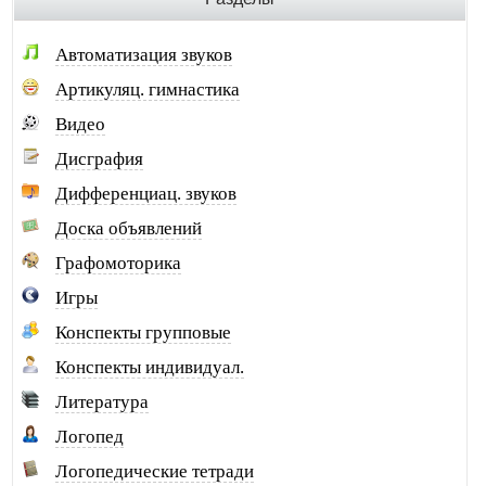
Галковская О.Ю. г. Анжеро-Суджен.
Гандрабура Н.В. г. Кишинев
Автоматизация звуков
Гвоздева Е.А. г. Москва
Артикуляц. гимнастика
Головина А.И. г. Минусинск
Видео
Горлова О.В. г. Шимановск
Дисграфия
Горохова И.А. г. Москва
Дифференциац. звуков
Горячева О.В. г. Тимашевск
Доска объявлений
Губайдуллина Н.Р. г. Тольятти
Графомоторика
Десюкова Н.В. г. Томск
Игры
Дидковская И.В. г. Дегтярск
Конспекты групповые
Дольникова А.А. г. Смоленск
Конспекты индивидуал.
Домась Н.П. г. Москва
Литература
Дубинина Т.А. г. Санкт-Петербург
Логопед
Дувалкина Н.Ф. г. Москва
Логопедические тетради