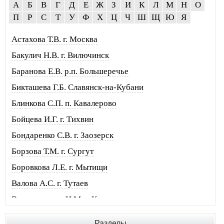
А
Б
В
Г
Д
Е
Ж
З
И
К
Л
М
Н
О
П
Р
С
Т
У
Ф
Х
Ц
Ч
Ш
Щ
Ю
Я
Астахова Т.В. г. Москва
Бакулич Н.В. г. Вилючинск
Баранова Е.В. р.п. Большеречье
Бикташева Г.Б. Славянск-на-Кубани
Блинкова С.П. п. Кавалерово
Бойцева И.Г. г. Тихвин
Бондаренко С.В. г. Заозерск
Борзова Т.М. г. Сургут
Боровкова Л.Е. г. Мытищи
Валова А.С. г. Тутаев
Винограденко И.М. г. Краснодон
Воробьева М.И. г. Москва
Разделы