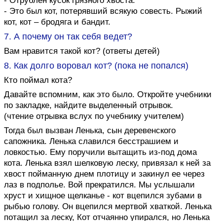
- Отрублен кусок грязного хвоста.
- Это был кот, потерявший всякую совесть. Рыжий
кот, кот – бродяга и бандит.
7. А почему он так себя ведет?
Вам нравится такой кот? (ответы детей)
8. Как долго воровал кот? (пока не попался)
Кто поймал кота?
Давайте вспомним, как это было. Откройте учебники
по закладке, найдите выделенный отрывок.
(чтение отрывка вслух по учебнику учителем)
Тогда был вызван Ленька, сын деревенского
сапожника. Ленька славился бесстрашием и
ловкостью. Ему поручили вытащить из-под дома
кота. Ленька взял шелковую леску, привязал к ней за
хвост пойманную днем плотицу и закинул ее через
лаз в подполье. Вой прекратился. Мы услышали
хруст и хищное щелканье - кот вцепился зубами в
рыбью голову. Он вцепился мертвой хваткой. Ленька
потащил за леску, Кот отчаянно упирался, но Ленька