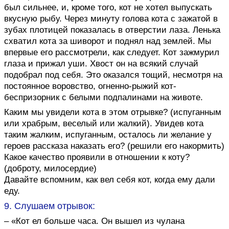
был сильнее, и, кроме того, кот не хотел выпускать
вкусную рыбу. Через минуту голова кота с зажатой в
зубах плотицей показалась в отверстии лаза. Ленька
схватил кота за шиворот и поднял над землей. Мы
впервые его рассмотрели, как следует. Кот зажмурил
глаза и прижал уши. Хвост он на всякий случай
подобрал под себя. Это оказался тощий, несмотря на
постоянное воровство, огненно-рыжий кот-
беспризорник с белыми подпалинами на животе.
Каким мы увидели кота в этом отрывке? (испуганным
или храбрым, веселый или жалкий). Увидев кота
таким жалким, испуганным, осталось ли желание у
героев рассказа наказать его? (решили его накормить)
Какое качество проявили в отношении к коту?
(доброту, милосердие)
Давайте вспомним, как вел себя кот, когда ему дали
еду.
9. Слушаем отрывок:
– «Кот ел больше часа. Он вышел из чулана