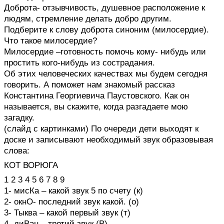
Доброта- отзывчивость, душевное расположение к
людям, стремление делать добро другим.
Подберите к слову доброта синоним (милосердие).
Что такое милосердие?
Милосердие –готовность помочь кому- нибудь или
простить кого-нибудь из сострадания.
Об этих человеческих качествах мы будем сегодня
говорить. А поможет нам знакомый рассказ
Константина Георгиевича Паустовского. Как он
называется, вы скажите, когда разгадаете мою
загадку.
(слайд с картинками) По очереди дети выходят к
доске и записывают необходимый звук образовывая
слова:
КОТ ВОРЮГА
1 2 3 4 5 6 7 8 9
1- мисКа – какой звук 5 по счету (к)
2- окнО- последний звук какой. (о)
3- Тыква – какой первый звук (т)
4- диВан – третий звук (В)