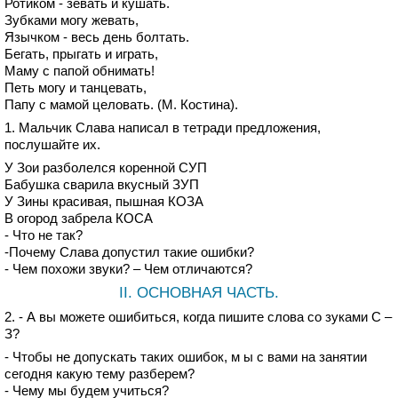
Ротиком - зевать и кушать.
Зубками могу жевать,
Язычком - весь день болтать.
Бегать, прыгать и играть,
Маму с папой обнимать!
Петь могу и танцевать,
Папу с мамой целовать. (М. Костина).
1. Мальчик Слава написал в тетради предложения,
послушайте их.
У Зои разболелся коренной СУП
Бабушка сварила вкусный ЗУП
У Зины красивая, пышная КОЗА
В огород забрела КОСА
- Что не так?
-Почему Слава допустил такие ошибки?
- Чем похожи звуки? – Чем отличаются?
II. ОСНОВНАЯ ЧАСТЬ.
2. - А вы можете ошибиться, когда пишите слова со зуками С –
З?
- Чтобы не допускать таких ошибок, м ы с вами на занятии
сегодня какую тему разберем?
- Чему мы будем учиться?