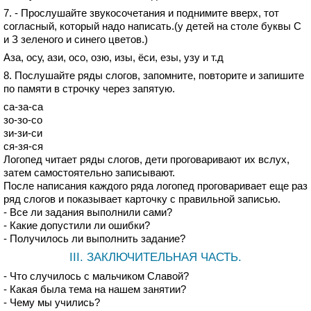
7. - Прослушайте звукосочетания и поднимите вверх, тот
согласный, который надо написать.(у детей на столе буквы С
и З зеленого и синего цветов.)
Аза, осу, ази, осо, озю, изы, ёси, езы, узу и т.д
8. Послушайте ряды слогов, запомните, повторите и запишите
по памяти в строчку через запятую.
са-за-са
зо-зо-со
зи-зи-си
ся-зя-ся
Логопед читает ряды слогов, дети проговаривают их вслух,
затем самостоятельно записывают.
После написания каждого ряда логопед проговаривает еще раз
ряд слогов и показывает карточку с правильной записью.
- Все ли задания выполнили сами?
- Какие допустили ли ошибки?
- Получилось ли выполнить задание?
III. ЗАКЛЮЧИТЕЛЬНАЯ ЧАСТЬ.
- Что случилось с мальчиком Славой?
- Какая была тема на нашем занятии?
- Чему мы учились?