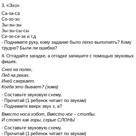
3. «Эхо»
Са-за-са
Со-зо-зо
Зы-зы-зы
Зы-зы-сы-сы
Се-зе-се-зе и т.д
- Поднимите руку, кому задание было легко выполнять? Кому
трудно? Были ли ошибки?
4. Отгадайте загадке, а отгадке запишите с помощью звуковых
фишек.
Снег на полях,
Лед на реках.
Иней сверкает.
Когда это бывает? (зима)
- Составьте звуковую схему.
- Прочитай (1 ребенок читает по звукам)
- Поднимите вверх звук з, а?
Вместо носа хобот, Вместо ног – столбы.
И стоят как горы, серые СЛОНЫ
- Составьте звуковую схему.
- Прочитай (1 ребенок читает по звукам)