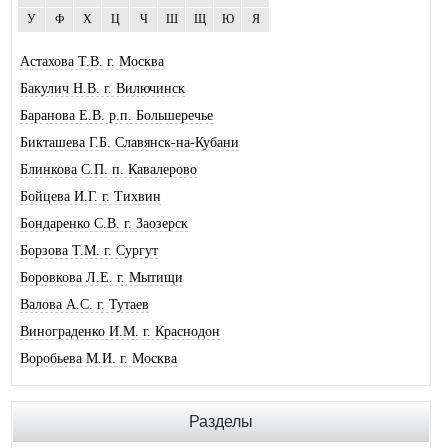
У
Ф
Х
Ц
Ч
Ш
Щ
Ю
Я
Астахова Т.В. г. Москва
Бакулич Н.В. г. Вилючинск
Баранова Е.В. р.п. Большеречье
Бикташева Г.Б. Славянск-на-Кубани
Блинкова С.П. п. Кавалерово
Бойцева И.Г. г. Тихвин
Бондаренко С.В. г. Заозерск
Борзова Т.М. г. Сургут
Боровкова Л.Е. г. Мытищи
Валова А.С. г. Тутаев
Винограденко И.М. г. Краснодон
Воробьева М.И. г. Москва
Галковская О.Ю. г. Анжеро-Суджен.
Гандрабура Н.В. г. Кишинев
Разделы
Гвоздева Е.А. г. Москва