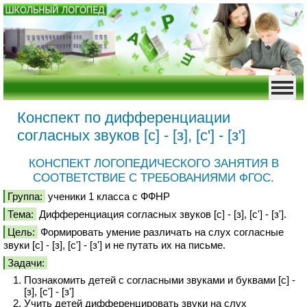
Конспект по дифференциации
согласных звуков [с] - [з], [с'] - [з']
КОНСПЕКТ ЛОГОПЕДИЧЕСКОГО ЗАНЯТИЯ В
СООТВЕТСТВИЕ С ТРЕБОВАНИЯМИ ФГОС.
Группа:
ученики 1 класса с ФФНР
Тема:
Дифференциация согласных звуков [с] - [з], [с'] - [з'].
Цель:
Формировать умение различать на слух согласные
звуки [с] - [з], [с'] - [з'] и не путать их на письме.
Задачи:
Познакомить детей с согласными звуками и буквами [с] -
[з], [с'] - [з']
Учить детей дифференцировать звуки на слух