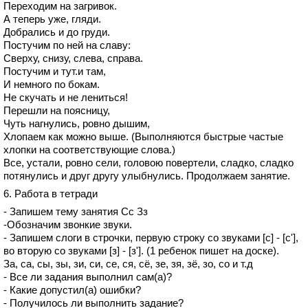
Переходим на загривок.
А теперь уже, гляди.
Добрались и до груди.
Постучим по ней на славу:
Сверху, снизу, слева, справа.
Постучим и тут.и там,
И немного по бокам.
Не скучать и не лениться!
Перешли на поясницу,
Чуть нагнулись, ровно дышим,
Хлопаем как можно выше. (Выполняются быстрые частые
хлопки на соответствующие слова.)
Все, устали, ровно сели, головою повертели, сладко, сладко
потянулись и друг другу улыбнулись. Продолжаем занятие.
6. Работа в тетради
- Запишем тему занятия Сс Зз
-Обозначим звонкие звуки.
- Запишем слоги в строчки, первую строку со звуками [с] - [с'],
во вторую со звуками [з] - [з']. (1 ребенок пишет на доске).
За, са, сы, зы, зи, си, се, ся, сё, зе, зя, зё, зо, со и т.д
- Все ли задания выполнил сам(а)?
- Какие допустил(а) ошибки?
- Получилось ли выполнить задание?