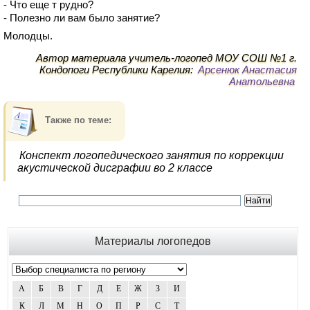
- Что еще т рудно?
- Полезно ли вам было занятие?
Молодцы.
Автор материала учитель-логопед МОУ СОШ №1 г.
Кондопоги Республики Карелия:
Арсенюк Анастасия
Анатольевна
Также по теме:
Конспект логопедического занятия по коррекции
акустической дисграфии во 2 классе
Материалы логопедов
А
Б
В
Г
Д
Е
Ж
З
И
К
Л
М
Н
О
П
Р
С
Т