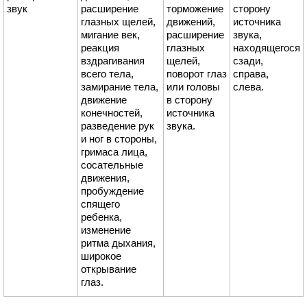
звук
расширение
торможение
сторону
глазных щелей,
движений,
источника
мигание век,
расширение
звука,
реакция
глазных
находящегося
вздрагивания
щелей,
сзади,
всего тела,
поворот глаз
справа,
замирание тела,
или головы
слева.
движение
в сторону
конечностей,
источника
разведение рук
звука.
и ног в стороны,
гримаса лица,
сосательные
движения,
пробуждение
спящего
ребенка,
изменение
ритма дыхания,
широкое
открывание
глаз.