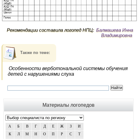
Рекомендации составила логопед НПЦ:
Балмашева Инна
Владимировна
Также по теме:
Особенности верботональной системы обучения
детей с нарушениями слуха
Материалы логопедов
А
Б
В
Г
Д
Е
Ж
З
И
К
Л
М
Н
О
П
Р
С
Т