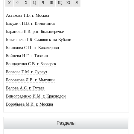
У
Ф
Х
Ц
Ч
Ш
Щ
Ю
Я
Астахова Т.В. г. Москва
Бакулич Н.В. г. Вилючинск
Баранова Е.В. р.п. Большеречье
Бикташева Г.Б. Славянск-на-Кубани
Блинкова С.П. п. Кавалерово
Бойцева И.Г. г. Тихвин
Бондаренко С.В. г. Заозерск
Борзова Т.М. г. Сургут
Боровкова Л.Е. г. Мытищи
Валова А.С. г. Тутаев
Винограденко И.М. г. Краснодон
Воробьева М.И. г. Москва
Галковская О.Ю. г. Анжеро-Суджен.
Гандрабура Н.В. г. Кишинев
Разделы
Гвоздева Е.А. г. Москва