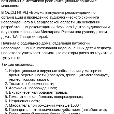
познакомят с методикой реабилитационных занятий с
малышом.
В ОДСЦ НПРЦ «Бонум» выпущены рекомендации по
организации и проведению аудиологического скрининга
новорожденного в Свердловской области (на основании
разработанных рекомендаций Научного Центра аудиологии и
слухопротезирования Минздрава России под руководством
д.м.н. Т.А. Таварткиладзе).
Начиная с родильного дома, отделения патологии
новорожденных и выхаживания недоношенных детей педиатр-
неонатолог учитывает возможные факторы риска по глухоте и
тугоухости.
Такими являются:
Инфекционные и вирусные заболевания у матери во
время беременности (краснуха, грипп, цитомегаловирус,
герпес, токсоплазмоз);
Токсикозы беременности;
Асфиксия новорожденного;
Внутричерепная родовая травма;
Гемолитическая болезнь новорожденных;
Недоношенность;
Масса тела при рождении меньше 1500 г.
Препараты с ототоксическим действием (антибиотики);
Гестационный возраст более 40 недель;