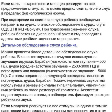
Если малыш старше шести месяцев реагирует на все
предложенные стимулы, то можно предположить, что его слух
в пределах физиологической нормы.
При подозрении на снижение слуха ребенка необходимо
направить на аудиологическое обследование к сурдологу в
ОДСЦ НПРЦ «Бонум». При подозрении снижении слуха
ребенок берется на диспансерный учет и ему проводятся
адекватные реабилитационные мероприятия.
Детальное обследование слуха ребенка.
Можно провести более детальное обследование слуха
ребенка. В качестве звуковых стимулов используются
звучащие игрушки: барабан (низкочастотное звучание – 500
Гц), дудка (среднечастотное звучание – 2500-3000 ГЦ) и
погремушка или пищалка (высокочастотное звучание – 5000
Гц). Сигналы подаются в следующей последовательности:
погремушка, дудка, барабан. Помимо неречевых звуков мы
используем и речевые сигналы типа «па-па-па», «пи-пи-пи»,
имя ребенка на голос разговорной громкости. Ассистент
подает звуковые сигналы, а наблюдатель фиксирует реакцию
ребенка на звуки.
Если младенец реагирует на все стимулы на одном и том же
расстоянии (максимально доступном для восприятия в этом