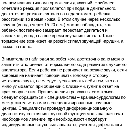
полном или частичном торможении движений. Наиболее
отчетливо реакция проявляется при подаче длительного,
достаточно громкого сигнала на недалеком от ребенка
расстоянии во время крика. В этом случае через несколько
секунд (иногда через 15-20 сек.) можно наблюдать, как
ребенок постепенно замирает, перестает двигаться и
замолкает, иногда на все время звучания сигнала. Такое
торможение возникает на резкий сигнал звучащей игрушки, а
позже на голос.
Внимательно наблюдая за ребенком, достаточно рано можно
заметить отклонения от нормального хода развития слухового
анализатора. Если ребенок не реагирует на резкие звуки, если
вовремя не начинает поворачивать головку в сторону
источника звука, не следует успокаивать себя тем, что он
мило улыбается при общении с близкими, гулит в ответ на
«разговор» с ним. При появлении тревожных симптомов
следует обращаться к специалистам – врачам-сурдологам по
месту жительства или в специализированные научные
центры. Специалисты проведут дифференцированную
диагностику состояния слуховой функции малыша, назначат
необходимое лечение, при необходимости подберут
индивидуальные слуховые аппараты, учителя-дефектологи