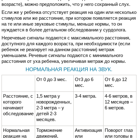
возрасте), можно предположить, что у него сохранный слух.
Если же у ребенка отсутствует реакция на один или несколько
стимулов или же расстояние, при котором появляется реакция
на те или иные звуковые стимулы, меньше нормы, то он
нуждается в более детальном обследовании у сурдолога.
Неречевые сигналы подаются с максимального расстояния,
доступного для каждого возраста, при необходимости (если
ребенок не реагирует на данном расстоянии) метраж
уменьшаем. Речевые сигналы подаются с минимального
расстояния от уха ребенка, увеличивая метраж до нормы.
НОРМАЛЬНАЯ РЕАКЦИЯ НА ЗВУК.
От 0 до 3 мес.
От3 до 6
От 6 до 12
мес.
мес.
Расстояние, с
1,5 метра у
3-4 метра.
4-6 метров, в
которого
новорожденных,
12 месяцев –
начинают
2-3 метра – у
6 метров.
обследование
детей 2-3
месяцев.
Нормальная
Торможение
Активизация
Поворот глаз
реакция на
движений,
или
или головы в