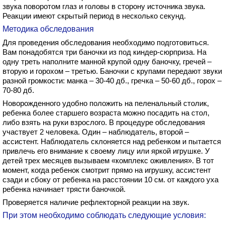
звука поворотом глаз и головы в сторону источника звука.
Реакции имеют скрытый период в несколько секунд.
Методика обследования
Для проведения обследования необходимо подготовиться.
Вам понадобятся три баночки из под киндер-сюрприза. На
одну треть наполните манной крупой одну баночку, гречей –
вторую и горохом – третью. Баночки с крупами передают звуки
разной громкости: манка – 30-40 дб., гречка – 50-60 дб., горох –
70-80 дб.
Новорожденного удобно положить на пеленальный столик,
ребенка более старшего возраста можно посадить на стол,
либо взять на руки взрослого. В процедуре обследования
участвует 2 человека. Один – наблюдатель, второй –
ассистент. Наблюдатель склоняется над ребенком и пытается
привлечь его внимание к своему лицу или яркой игрушке. У
детей трех месяцев вызываем «комплекс оживления». В тот
момент, когда ребенок смотрит прямо на игрушку, ассистент
сзади и сбоку от ребенка на расстоянии 10 см. от каждого уха
ребенка начинает трясти баночкой.
Проверяется наличие рефлекторной реакции на звук.
При этом необходимо соблюдать следующие условия: