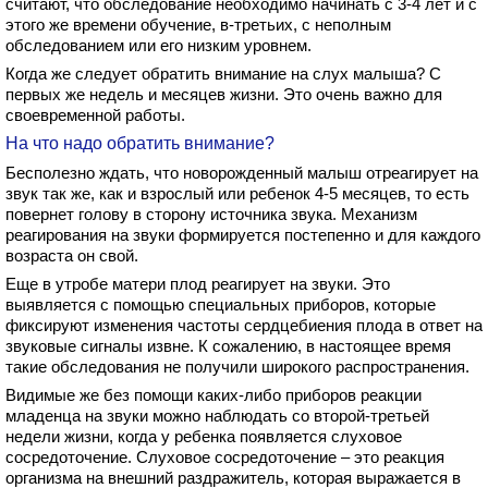
считают, что обследование необходимо начинать с 3-4 лет и с
этого же времени обучение, в-третьих, с неполным
обследованием или его низким уровнем.
Когда же следует обратить внимание на слух малыша? С
первых же недель и месяцев жизни. Это очень важно для
своевременной работы.
На что надо обратить внимание?
Бесполезно ждать, что новорожденный малыш отреагирует на
звук так же, как и взрослый или ребенок 4-5 месяцев, то есть
повернет голову в сторону источника звука. Механизм
реагирования на звуки формируется постепенно и для каждого
возраста он свой.
Еще в утробе матери плод реагирует на звуки. Это
выявляется с помощью специальных приборов, которые
фиксируют изменения частоты сердцебиения плода в ответ на
звуковые сигналы извне. К сожалению, в настоящее время
такие обследования не получили широкого распространения.
Видимые же без помощи каких-либо приборов реакции
младенца на звуки можно наблюдать со второй-третьей
недели жизни, когда у ребенка появляется слуховое
сосредоточение. Слуховое сосредоточение – это реакция
организма на внешний раздражитель, которая выражается в