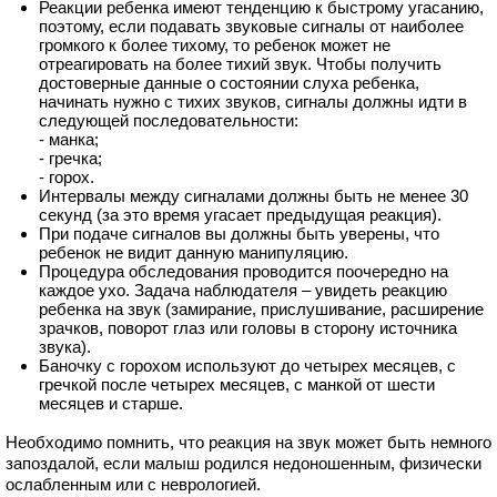
Реакции ребенка имеют тенденцию к быстрому угасанию,
поэтому, если подавать звуковые сигналы от наиболее
громкого к более тихому, то ребенок может не
отреагировать на более тихий звук. Чтобы получить
достоверные данные о состоянии слуха ребенка,
начинать нужно с тихих звуков, сигналы должны идти в
следующей последовательности:
- манка;
- гречка;
- горох.
Интервалы между сигналами должны быть не менее 30
секунд (за это время угасает предыдущая реакция).
При подаче сигналов вы должны быть уверены, что
ребенок не видит данную манипуляцию.
Процедура обследования проводится поочередно на
каждое ухо. Задача наблюдателя – увидеть реакцию
ребенка на звук (замирание, прислушивание, расширение
зрачков, поворот глаз или головы в сторону источника
звука).
Баночку с горохом используют до четырех месяцев, с
гречкой после четырех месяцев, с манкой от шести
месяцев и старше.
Необходимо помнить, что реакция на звук может быть немного
запоздалой, если малыш родился недоношенным, физически
ослабленным или с неврологией.