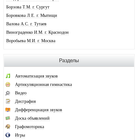
Борзова Т.М. г. Сургут
Боровкова Л.Е. г. Мытищи
Валова А.С. г. Тутаев
Винограденко И.М. г. Краснодон
Воробьева М.И. г. Москва
Галковская О.Ю. г. Анжеро-Суджен.
Гандрабура Н.В. г. Кишинев
Разделы
Гвоздева Е.А. г. Москва
Головина А.И. г. Минусинск
Автоматизация звуков
Горлова О.В. г. Шимановск
Артикуляционная гимнастика
Горохова И.А. г. Москва
Видео
Горячева О.В. г. Тимашевск
Дисграфия
Губайдуллина Н.Р. г. Тольятти
Дифференциация звуков
Десюкова Н.В. г. Томск
Доска объявлений
Дидковская И.В. г. Дегтярск
Графомоторика
Дольникова А.А. г. Смоленск
Игры