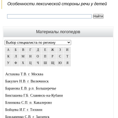
Особенности лексической стороны речи у детей
Материалы логопедов
А
Б
В
Г
Д
Е
Ж
З
И
К
Л
М
Н
О
П
Р
С
Т
У
Ф
Х
Ц
Ч
Ш
Щ
Ю
Я
Астахова Т.В. г. Москва
Бакулич Н.В. г. Вилючинск
Баранова Е.В. р.п. Большеречье
Бикташева Г.Б. Славянск-на-Кубани
Блинкова С.П. п. Кавалерово
Бойцева И.Г. г. Тихвин
Бондаренко С.В. г. Заозерск