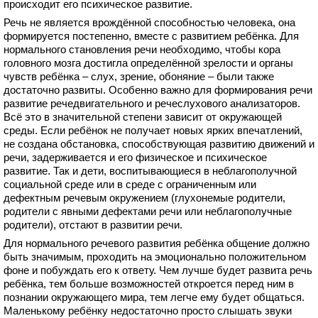
происходит его психическое развитие.
Речь не является врождённой способностью человека, она
формируется постепенно, вместе с развитием ребёнка. Для
нормального становления речи необходимо, чтобы кора
головного мозга достигла определённой зрелости и органы
чувств ребёнка – слух, зрение, обоняние – были также
достаточно развиты. Особенно важно для формирования речи
развитие речедвигательного и речеслухового анализаторов.
Всё это в значительной степени зависит от окружающей
среды. Если ребёнок не получает новых ярких впечатлений,
не создана обстановка, способствующая развитию движений и
речи, задерживается и его физическое и психическое
развитие. Так и дети, воспитывающиеся в неблагополучной
социальной среде или в среде с ограниченным или
дефектным речевым окружением (глухонемые родители,
родители с явными дефектами речи или неблагополучные
родители), отстают в развитии речи.
Для нормального речевого развития ребёнка общение должно
быть значимым, проходить на эмоционально положительном
фоне и побуждать его к ответу. Чем лучше будет развита речь
ребёнка, тем больше возможностей откроется перед ним в
познании окружающего мира, тем легче ему будет общаться.
Маленькому ребёнку недостаточно просто слышать звуки