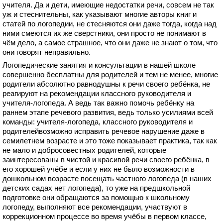
учителя. Да и дети, имеющие недостатки речи, совсем не так
уж и стеснительны, как указывают многие авторы книг и
статей по логопедии, не стесняются они даже тогда, когда над
ними смеются их же сверстники, они просто не понимают в
чём дело, а самое страшное, что они даже не знают о том, что
они говорят неправильно.
Логопедические занятия и консультации в нашей школе
совершенно бесплатны для родителей и тем не менее, многие
родители абсолютно равнодушны к речи своего ребёнка, не
реагируют на рекомендации классного руководителя и
учителя-логопеда. А ведь так важно помочь ребёнку на
раннем этапе речевого развития, ведь только усилиями всей
команды: учителя-логопеда, классного руководителя и
родителейвозможно исправить речевое нарушение даже в
семилетнем возрасте и это тоже показывает практика, так как
не мало и добросовестных родителей, которые
заинтересованы в чистой и красивой речи своего ребёнка, в
его хорошей учёбе и если у них не было возможности в
дошкольном возрасте посещать частного логопеда (в наших
детских садах нет логопеда), то уже на предшкольной
подготовке они обращаются за помощью к школьному
логопеду, выполняют все рекомендации, участвуют в
коррекционном процессе во время учёбы в первом классе,