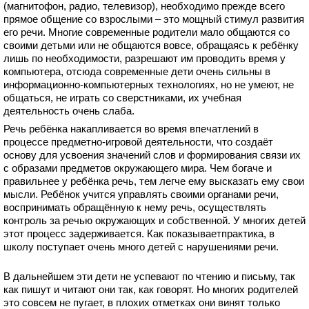
(магнитофон, радио, телевизор), необходимо прежде всего
прямое общение со взрослыми – это мощный стимул развития
его речи. Многие современные родители мало общаются со
своими детьми или не общаются вовсе, обращаясь к ребёнку
лишь по необходимости, разрешают им проводить время у
компьютера, отсюда современные дети очень сильны в
информационно-компьютерных технологиях, но не умеют, не
общаться, не играть со сверстниками, их учебная
деятельность очень слаба.
Речь ребёнка накапливается во время впечатлений в
процессе предметно-игровой деятельности, что создаёт
основу для усвоения значений слов и формирования связи их
с образами предметов окружающего мира. Чем богаче и
правильнее у ребёнка речь, тем легче ему высказать ему свои
мысли. Ребёнок учится управлять своими органами речи,
воспринимать обращённую к нему речь, осуществлять
контроль за речью окружающих и собственной. У многих детей
этот процесс задерживается. Как показываетпрактика, в
школу поступает очень много детей с нарушениями речи.
В дальнейшем эти дети не успевают по чтению и письму, так
как пишут и читают они так, как говорят. Но многих родителей
это совсем не пугает, в плохих отметках они винят только