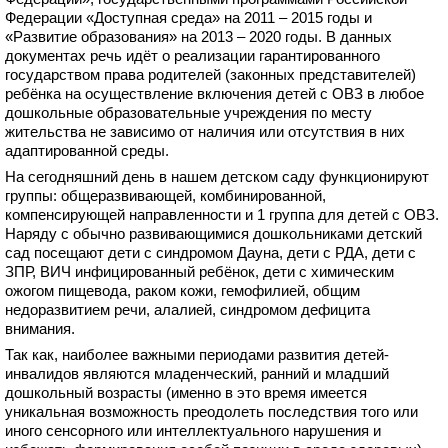
Федерации «Доступная среда» на 2011 – 2015 годы и
«Развитие образования» на 2013 – 2020 годы. В данных
документах речь идёт о реализации гарантированного
государством права родителей (законных представителей)
ребёнка на осуществление включения детей с ОВЗ в любое
дошкольные образовательные учреждения по месту
жительства не зависимо от наличия или отсутствия в них
адаптированной среды.
На сегодняшний день в нашем детском саду функционируют
группы: общеразвивающей, комбинированной,
компенсирующей направленности и 1 группа для детей с ОВЗ.
Наряду с обычно развивающимися дошкольниками детский
сад посещают дети с синдромом Дауна, дети с РДА, дети с
ЗПР, ВИЧ инфицированный ребёнок, дети с химическим
ожогом пищевода, раком кожи, гемофилией, общим
недоразвитием речи, алалией, синдромом дефицита
внимания.
Так как, наиболее важными периодами развития детей-
инвалидов являются младенческий, ранний и младший
дошкольный возрасты (именно в это время имеется
уникальная возможность преодолеть последствия того или
иного сенсорного или интеллектуального нарушения и