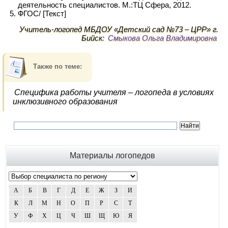
деятельность специалистов. М.:ТЦ Сфера, 2012.
ФГОС/ [Текст]
Учитель-логопед МБДОУ «Детский сад №73 – ЦРР» г.
Бийск:
Смыкова Ольга Владимировна
Также по теме:
Специфика работы учителя – логопеда в условиях
инклюзивного образования
Материалы логопедов
А
Б
В
Г
Д
Е
Ж
З
И
К
Л
М
Н
О
П
Р
С
Т
У
Ф
Х
Ц
Ч
Ш
Щ
Ю
Я