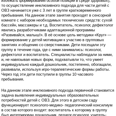
избежать формирования особой позиции в среде здоровых),
то осуществление инклюзивного подхода для части детей с
ОВЗ начинается уже с 3 лет в группе кратковременного
пребывания. На данном этапе занятия проходят в сенсорной
комнате с набором необходимых технических средств: сухой
бассейн, массажеры и т.д. Воспитатель, психолог, дефектолог
явились разработчиками адаптационной программы
«Развивайся, малыш!». В её основе цель методики «Круг» —
формирование у детей мотивации к участию в групповых
занятиях и общению со сверстниками. Дети посещали эту
группу в течение года, где с ними занимались: психолог,
дефектолог и воспитатель. Специалисты наблюдали за ними,
и, не навязывая новых форм, подхватывли то, что умеет
индивидуально каждый дошкольник, постепенно, обогащали,
развивали, используя игро-терапевтические формы работы.
Через год эти дети поступили в группы 10 часового
пребывания.
На данном этапе инклюзивного подхода первичной становится
задача выявления индивидуальных образовательных
потребностей детей с ОВЗ. Для этого в детском саду
функционирует психолого-медико- педагогический консилиум
в состав которого входят: воспитатель к которому в группу
был интегрирован дошкольник, педагог-психолог, учитель-