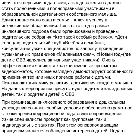
являются первыми педагогами, а следовательно должны
стать полноценными и полноправными участниками в
образовательной деятельности собственного малыша.
Единство детского сада и семьи – ключ к успеху в
инклюзивном образовании. Так за этот год в рамках
инклюзивного подхода были организованы и проведены
родительские собрания «Кто такой особый ребёнок», «Дети
солнца»; родительский клуб «Весёлая семейка»,
консультации узких специалистов по запросу, проведение
музыкальных праздников «Маленькая фея», «Новый год»(где
дети с ОВЗ являлись активными участниками). Очень
эффективными являются кратковременные просмотры
видеосюжетов, которые наглядно демонстрируют особенности
применения тех или иных приёмов работы с детьми.
Показывают динамику развития, достижения каждого малыша.
На данных мероприятия присутствуют родители как здоровых
детей, так и родители детей с ОВЗ.
При организации инклюзивного образования в дошкольном
учреждении созданы особые условия и обеспечено грамотное
с точки зрения коррекционной педагогики сопровождение.
Узкие специалисты проводят как групповые, так и
индивидуальные занятия. При этом основополагающим
принципом является соблюдение интересов детей. Педагог,