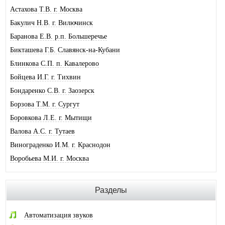
Астахова Т.В. г. Москва
Бакулич Н.В. г. Вилючинск
Баранова Е.В. р.п. Большеречье
Бикташева Г.Б. Славянск-на-Кубани
Блинкова С.П. п. Кавалерово
Бойцева И.Г. г. Тихвин
Бондаренко С.В. г. Заозерск
Борзова Т.М. г. Сургут
Боровкова Л.Е. г. Мытищи
Валова А.С. г. Тутаев
Винограденко И.М. г. Краснодон
Воробьева М.И. г. Москва
Галковская О.Ю. г. Анжеро-Суджен.
Гандрабура Н.В. г. Кишинев
Разделы
Гвоздева Е.А. г. Москва
Головина А.И. г. Минусинск
Автоматизация звуков