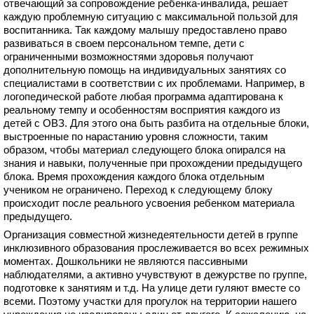
отвечающий за сопровождение ребенка-инвалида, решает
каждую проблемную ситуацию с максимальной пользой для
воспитанника. Так каждому малышу предоставлено право
развиваться в своем персональном темпе, дети с
ограниченными возможностями здоровья получают
дополнительную помощь на индивидуальных занятиях со
специалистами в соответствии с их проблемами. Например, в
логопедической работе любая программа адаптирована к
реальному темпу и особенностям восприятия каждого из
детей с ОВЗ. Для этого она быть разбита на отдельные блоки,
выстроенные по нарастанию уровня сложности, таким
образом, чтобы материал следующего блока опирался на
знания и навыки, полученные при прохождении предыдущего
блока. Время прохождения каждого блока отдельным
учеником не ограничено. Переход к следующему блоку
происходит после реального усвоения ребенком материала
предыдущего.
Организация совместной жизнедеятельности детей в группе
инклюзивного образования прослеживается во всех режимных
моментах. Дошкольники не являются пассивными
наблюдателями, а активно учувствуют в дежурстве по группе,
подготовке к занятиям и т.д. На улице дети гуляют вместе со
всеми. Поэтому участки для прогулок на территории нашего