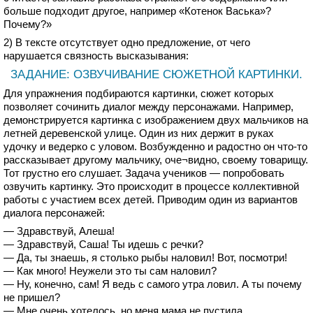
больше подходит другое, например «Котенок Васька»?
Почему?»
2) В тексте отсутствует одно предложение, от чего
нарушается связность высказывания:
ЗАДАНИЕ: ОЗВУЧИВАНИЕ СЮЖЕТНОЙ КАРТИНКИ.
Для упражнения подбираются картинки, сюжет которых
позволяет сочинить диалог между персонажами. Например,
демонстрируется картинка с изображением двух мальчиков на
летней деревенской улице. Один из них держит в руках
удочку и ведерко с уловом. Возбужденно и радостно он что-то
рассказывает другому мальчику, оче¬видно, своему товарищу.
Тот грустно его слушает. Задача учеников — попробовать
озвучить картинку. Это происходит в процессе коллективной
работы с участием всех детей. Приводим один из вариантов
диалога персонажей:
— Здравствуй, Алеша!
— Здравствуй, Саша! Ты идешь с речки?
— Да, ты знаешь, я столько рыбы наловил! Вот, посмотри!
— Как много! Неужели это ты сам наловил?
— Ну, конечно, сам! Я ведь с самого утра ловил. А ты почему
не пришел?
— Мне очень хотелось, но меня мама не пустила.