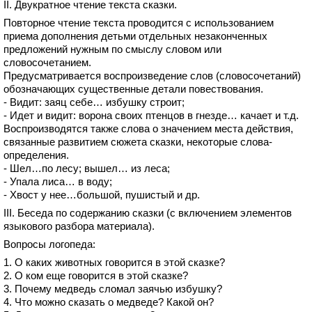
II. Двукратное чтение текста сказки.
Повторное чтение текста проводится с использованием
приема дополнения детьми отдельных незаконченных
предложений нужным по смыслу словом или
словосочетанием.
Предусматривается воспроизведение слов (словосочетаний)
обозначающих существенные детали повествования.
- Видит: заяц себе… избушку строит;
- Идет и видит: ворона своих птенцов в гнезде… качает и т.д.
Воспроизводятся также слова о значением места действия,
связанные развитием сюжета сказки, некоторые слова-
определения.
- Шел…по лесу; вышел… из леса;
- Упала лиса… в воду;
- Хвост у нее…большой, пушистый и др.
III. Беседа по содержанию сказки (с включением элементов
языкового разбора материала).
Вопросы логопеда:
1. О каких животных говорится в этой сказке?
2. О ком еще говорится в этой сказке?
3. Почему медведь сломал заячью избушку?
4. Что можно сказать о медведе? Какой он?