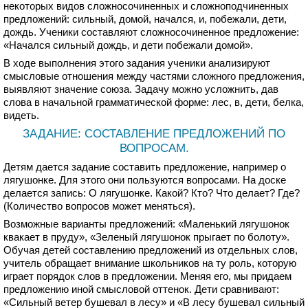
некоторых видов сложносочиненных и сложноподчиненных
предложений: сильный, домой, начался, и, побежали, дети,
дождь. Ученики составляют сложносочиненное предложение:
«Начался сильный дождь, и дети побежали домой».
В ходе выполнения этого задания ученики анализируют
смысловые отношения между частями сложного предложения,
выявляют значение союза. Задачу можно усложнить, дав
слова в начальной грамматической форме: лес, в, дети, белка,
видеть.
ЗАДАНИЕ: СОСТАВЛЕНИЕ ПРЕДЛОЖЕНИЙ ПО
ВОПРОСАМ.
Детям дается задание составить предложение, например о
лягушонке. Для этого они пользуются вопросами. На доске
делается запись: О лягушонке. Какой? Кто? Что делает? Где?
(Количество вопросов может меняться).
Возможные варианты предложений: «Маленький лягушонок
квакает в пруду», «Зеленый лягушонок прыгает по болоту».
Обучая детей составлению предложений из отдельных слов,
учитель обращает внимание школьников на ту роль, которую
играет порядок слов в предложении. Меняя его, мы придаем
предложению иной смысловой оттенок. Дети сравнивают:
«Сильный ветер бушевал в лесу» и «В лесу бушевал сильный