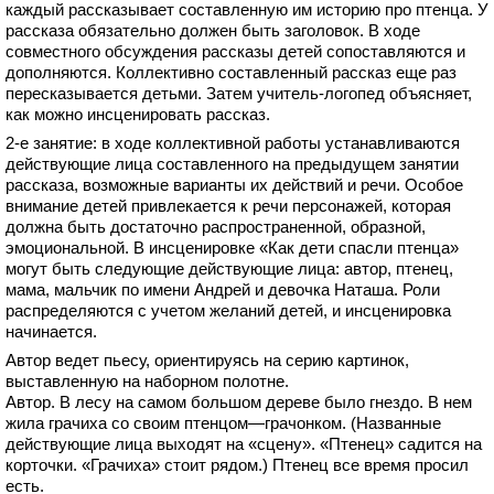
каждый рассказывает составленную им историю про птенца. У
рассказа обязательно должен быть заголовок. В ходе
совместного обсуждения рассказы детей сопоставляются и
дополняются. Коллективно составленный рассказ еще раз
пересказывается детьми. Затем учитель-логопед объясняет,
как можно инсценировать рассказ.
2-е занятие: в ходе коллективной работы устанавливаются
действующие лица составленного на предыдущем занятии
рассказа, возможные варианты их действий и речи. Особое
внимание детей привлекается к речи персонажей, которая
должна быть достаточно распространенной, образной,
эмоциональной. В инсценировке «Как дети спасли птенца»
могут быть следующие действующие лица: автор, птенец,
мама, мальчик по имени Андрей и девочка Наташа. Роли
распределяются с учетом желаний детей, и инсценировка
начинается.
Автор ведет пьесу, ориентируясь на серию картинок,
выставленную на наборном полотне.
Автор. В лесу на самом большом дереве было гнездо. В нем
жила грачиха со своим птенцом—грачонком. (Названные
действующие лица выходят на «сцену». «Птенец» садится на
корточки. «Грачиха» стоит рядом.) Птенец все время просил
есть.