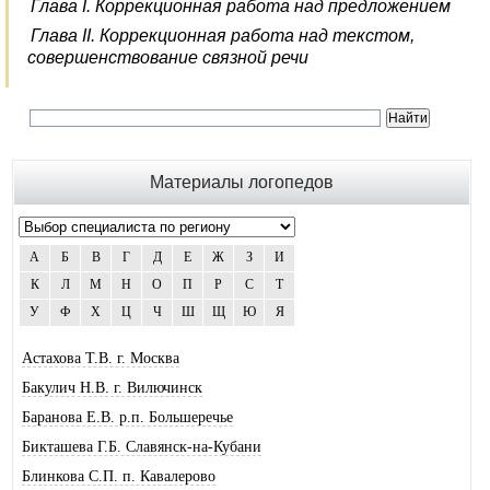
Глава I. Коррекционная работа над предложением
Глава II. Коррекционная работа над текстом,
совершенствование связной речи
Материалы логопедов
А
Б
В
Г
Д
Е
Ж
З
И
К
Л
М
Н
О
П
Р
С
Т
У
Ф
Х
Ц
Ч
Ш
Щ
Ю
Я
Астахова Т.В. г. Москва
Бакулич Н.В. г. Вилючинск
Баранова Е.В. р.п. Большеречье
Бикташева Г.Б. Славянск-на-Кубани
Блинкова С.П. п. Кавалерово