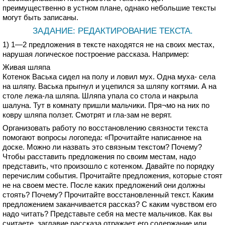
преимущественно в устном плане, однако небольшие тексты
могут быть записаны.
ЗАДАНИЕ: РЕДАКТИРОВАНИЕ ТЕКСТА.
1) 1—2 предложения в тексте находятся не на своих местах,
нарушая логическое построение рассказа. Например:
Живая шляпа
Котенок Васька сидел на полу и ловил мух. Одна муха- села
на шляпу. Васька прыгнул и уцепился за шляпу когтями. А на
столе лежа-ла шляпа. Шляпа упала со стола и накрыла
шалуна. Тут в комнату пришли мальчики. Пря¬мо на них по
ковру шляпа ползет. Смотрят и гла-зам не верят.
Организовать работу по восстановлению связности текста
помогают вопросы логопеда: «Прочитайте написанное на
доске. Можно ли назвать это связным текстом? Почему?
Чтобы расставить предложения по своим местам, надо
представить, что произошло с котенком. Давайте по порядку
перечислим события. Прочитайте предложения, которые стоят
не на своем месте. После каких предложений они должны
стоять? Почему? Прочитайте восстановленный текст. Каким
предложением заканчивается рассказ? С каким чувством его
надо читать? Представьте себя на месте мальчиков. Как вы
считаете, заглавие рассказа отражает его содержание или