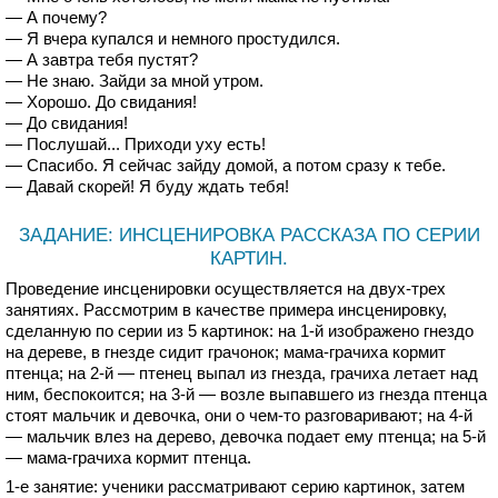
— А почему?
— Я вчера купался и немного простудился.
— А завтра тебя пустят?
— Не знаю. Зайди за мной утром.
— Хорошо. До свидания!
— До свидания!
— Послушай... Приходи уху есть!
— Спасибо. Я сейчас зайду домой, а потом сразу к тебе.
— Давай скорей! Я буду ждать тебя!
ЗАДАНИЕ: ИНСЦЕНИРОВКА РАССКАЗА ПО СЕРИИ
КАРТИН.
Проведение инсценировки осуществляется на двух-трех
занятиях. Рассмотрим в качестве примера инсценировку,
сделанную по серии из 5 картинок: на 1-й изображено гнездо
на дереве, в гнезде сидит грачонок; мама-грачиха кормит
птенца; на 2-й — птенец выпал из гнезда, грачиха летает над
ним, беспокоится; на 3-й — возле выпавшего из гнезда птенца
стоят мальчик и девочка, они о чем-то разговаривают; на 4-й
— мальчик влез на дерево, девочка подает ему птенца; на 5-й
— мама-грачиха кормит птенца.
1-е занятие: ученики рассматривают серию картинок, затем