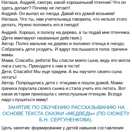
Наташа. Андрей, смотри, какой хорошенький птенчик! Что он
здесь делает? Почему не летает!
Андрей. Он выпал из гнезда. Давай его домой возьмем!
Наташа. Что ты, нам учительница говорила, что нельзя этого
делать. Нужно положить его в гнездо!
Андрей. Хорошо, я полезу на дерево, а ты подай мне птенчика.
(Дети имитируют названные действия.)
Автор. Полез мальчик на дерево и положил птенца в гнездо.
Собрались дети уходить. И вдруг послышался голос грачихи-
мамы.
Мама. Спасибо, ребята! Вы спасли моего сына, ведь его могла
лиса съесть. Приходите к нам в гости!
Дети. Спасибо! Мы еще придем. А вы научите своего сына
летать!
Автор. Попрощались дети с птицами и пошли домой. Мама-
грачиха поругала своего сынка и стала учить его летать. Вот
какая история произошла с непослушным птенцом. Всегда
надо слушаться маму!
ЗАНЯТИЕ ПО ОБУЧЕНИЮ РАССКАЗЫВАНИЮ НА
ОСНОВЕ ТЕКСТА СКАЗКИ «МЕДВЕДЬ» (ПО СЮЖЕТУ
Б.Н. СЕРГУНЕНКОВА).
Цель занятия: формирование у детей навыков составления