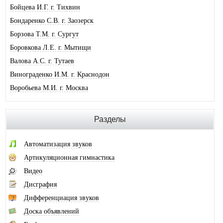
Бойцева И.Г. г. Тихвин
Бондаренко С.В. г. Заозерск
Борзова Т.М. г. Сургут
Боровкова Л.Е. г. Мытищи
Валова А.С. г. Тутаев
Винограденко И.М. г. Краснодон
Воробьева М.И. г. Москва
Галковская О.Ю. г. Анжеро-Суджен.
Гандрабура Н.В. г. Кишинев
Разделы
Гвоздева Е.А. г. Москва
Головина А.И. г. Минусинск
Автоматизация звуков
Горлова О.В. г. Шимановск
Артикуляционная гимнастика
Горохова И.А. г. Москва
Видео
Горячева О.В. г. Тимашевск
Дисграфия
Губайдуллина Н.Р. г. Тольятти
Дифференциация звуков
Десюкова Н.В. г. Томск
Доска объявлений
Дидковская И.В. г. Дегтярск