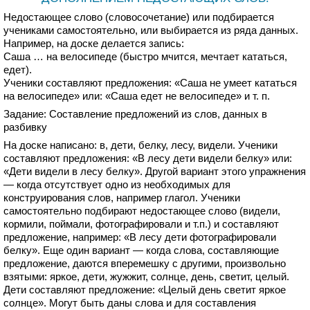
Недостающее слово (словосочетание) или подбирается
учениками самостоятельно, или выбирается из ряда данных.
Например, на доске делается запись:
Саша … на велосипеде (быстро мчится, мечтает кататься,
едет).
Ученики составляют предложения: «Саша не умеет кататься
на велосипеде» или: «Саша едет не велосипеде» и т. п.
Задание: Составление предложений из слов, данных в
разбивку
На доске написано: в, дети, белку, лесу, видели. Ученики
составляют предложения: «В лесу дети видели белку» или:
«Дети видели в лесу белку». Другой вариант этого упражнения
— когда отсутствует одно из необходимых для
конструирования слов, например глагол. Ученики
самостоятельно подбирают недостающее слово (видели,
кормили, поймали, фотографировали и т.п.) и составляют
предложение, например: «В лесу дети фотографировали
белку». Еще один вариант — когда слова, составляющие
предложение, даются вперемешку с другими, произвольно
взятыми: яркое, дети, жужжит, солнце, день, светит, целый.
Дети составляют предложение: «Целый день светит яркое
солнце». Могут быть даны слова и для составления