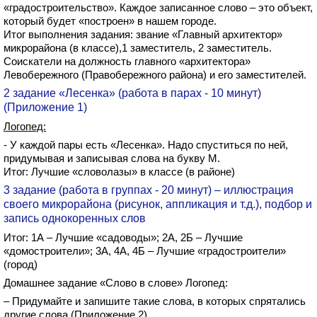
«градостроительство». Каждое записанное слово – это объект,
который будет «построен» в нашем городе.
Итог выполнения задания: звание «Главный архитектор»
микрорайона (в классе),1 заместитель, 2 заместитель.
Соискатели на должность главного «архитектора»
Левобережного (Правобережного района) и его заместителей.
2 задание «Лесенка» (работа в парах - 10 минут)
(Приложение 1)
Логопед:
- У каждой пары есть «Лесенка». Надо спуститься по ней,
придумывая и записывая слова на букву М.
Итог: Лучшие «словолазы» в классе (в районе)
3 задание (работа в группах - 20 минут) – иллюстрация
своего микрорайона (рисунок, аппликация и т.д.), подбор и
запись однокоренных слов
Итог: 1А – Лучшие «садоводы»; 2А, 2Б – Лучшие
«домостроители»; 3А, 4А, 4Б – Лучшие «градостроители»
(город)
Домашнее задание «Слово в слове» Логопед:
– Придумайте и запишите такие слова, в которых спрятались
другие слова (Приложение 2)