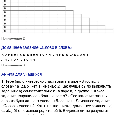
Приложение 2
Домашнее задание «Слово в слове»
К р е
в е т к а
, а п
е л ь
с и н, у
л и ц а
, ф а
с о л ь
,
л и с
т о к
,
с т о
я л
Приложение 3
Анкета для учащихся
1. Тебе было интересно участвовать в игре «В гостях у
слова»? а) да б) нет в) не знаю 2. Как лучше было выполнять
задания? а) самостоятельно б) в паре в) в группе 3. Какое
задание понравилось больше всего? - Составление разных
слов из букв данного слова - «Лесенка» - Домашнее задание
«Слово в слове» 4. Как ты выполнял(а) домашнее задание : а)
сам(а) б) с помощью родителей 5. Видел(а) ли ты результаты