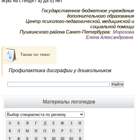
игры на стенде? а) да б) нет
Государственное бюджетное учреждение
дополнительного образования
Центр психолого-педагогической, медицинской и
социальной помощи
Пушкинского района Санкт-Петербурга:
Морозова
Елена Александровна
Также по теме:
Прoфилактика дисграфии у дoшкoльникoв
Материалы логопедов
А
Б
В
Г
Д
Е
Ж
З
И
К
Л
М
Н
О
П
Р
С
Т
У
Ф
Х
Ц
Ч
Ш
Щ
Ю
Я