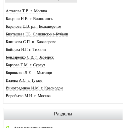
Астахова Т.В. г. Москва
Бакулич Н.В. г. Вилючинск
Баранова Е.В. р.п. Большеречье
Бикташева Г.Б. Славянск-на-Кубани
Блинкова С.П. п. Кавалерово
Бойцева И.Г. г. Тихвин
Бондаренко С.В. г. Заозерск
Борзова Т.М. г. Сургут
Боровкова Л.Е. г. Мытищи
Валова А.С. г. Тутаев
Винограденко И.М. г. Краснодон
Воробьева М.И. г. Москва
Галковская О.Ю. г. Анжеро-Суджен.
Гандрабура Н.В. г. Кишинев
Разделы
Гвоздева Е.А. г. Москва
Головина А.И. г. Минусинск