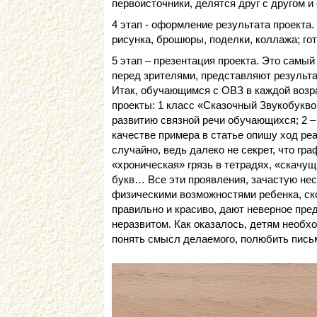
первоисточники, делятся друг с другом и
4 этап - оформление результата проекта
рисунка, брошюры, поделки, коллажа; гот
5 этап – презентация проекта. Это самый
перед зрителями, представляют результа
Итак, обучающимся с ОВЗ в каждой воз
проекты: 1 класс «Сказочный Звукобукво
развитию связной речи обучающихся; 2 –
качестве примера в статье опишу ход ре
случайно, ведь далеко не секрет, что г
«хроническая» грязь в тетрадях, «скачу
букв… Все эти проявления, зачастую не
физическими возможностями ребенка, ск
правильно и красиво, дают неверное пре
неразвитом. Как оказалось, детям необхо
понять смысл делаемого, полюбить пись