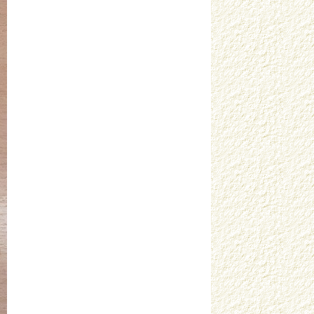
Кораблёва А.И. с. Ножовка
Кориневская Р.Г. г. Кропоткин
Королева Е.В. г. Москва
Кравчук И.А. г. Санкт-Петербург
Краснокутская И.А. г. Харьков
Красноруцкая Е.В. г. Бирюч
Крюкова М.С. г. Гуково
Лаптева Д.В. с. Дрокино
Лебедева И.Ю. г. Калининград
Литвинцева Н.А. г. Бийск
Лобанова С.К. пос. Глебовский
Лошкарева Н.В. с. Багдарин
Мазанова Е.В. г. Самара
Макатрова И.В. п. Кавалерово
Марфенко О.В. с. Краснотуранск
Матяж В.И. г. Камышин