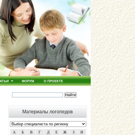
АТЬИ
ФОРУМ
О ПРОЕКТЕ
Материалы логопедов
А
Б
В
Г
Д
Е
Ж
З
И