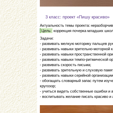
3 класс: проект «Пишу красиво»
Актуальность темы проекта: неразборчи
Цель:
коррекция почерка младших школь
Задачи:
- развивать мелкую моторику пальцев рук
- развивать навыки зрительно-моторной 
- развивать навыки пространственной орие
- развивать навыки темпо-ритмической ор
- развивать скорость письма;
- развивать зрительную и слуховую памя
- развивать навыки серийной организаци
- обогащать словарный запас путем изуч
кругозор;
- учиться видеть собственные ошибки и а
- воспитывать желание писать красиво и 