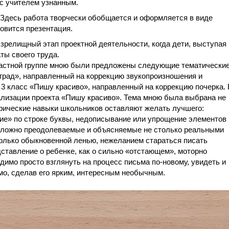
 с учителем узнанным.
. Здесь работа творчески обобщается и оформляется в виде
овится презентация.
 зрелищный этап проектной деятельности, когда дети, выступая
ты своего труда.
растной группе мною были предложены следующие тематически
град», направленный на коррекцию звукопроизношения и
 3 класс «Пишу красиво», направленный на коррекцию почерка. 
ализации проекта «Пишу красиво». Тема мною была выбрана не
рафические навыки школьников оставляют желать лучшего:
щие» по строке буквы, недописывание или упрощение элементов
сложно преодолеваемые и объясняемые не столько реальными
олько обыкновенной ленью, нежеланием стараться писать
дставление о ребенке, как о сильно «отстающем», моторно
димо просто взглянуть на процесс письма по-новому, увидеть и
мо, сделав его ярким, интересным необычным.