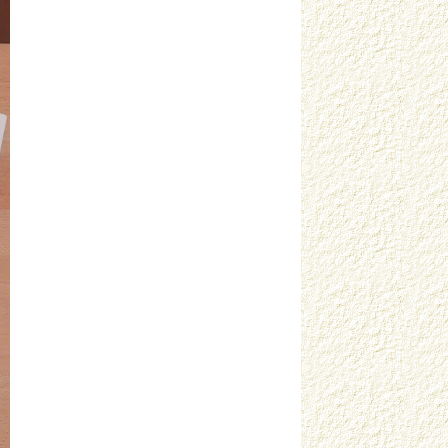
Услугина О.Н. г. Москва
Фролова Н.В. г. Самара
Хомутская Е.Н. г. Лангепас
Царевская Е.Г. г. Старый Оскол
Черентаева Г.А. г. Москва
Черепанова Н.С. Пермский край
Чернушенко Н.Н. г. Пермь
Швецова Н.Н. г. Кудымкар
Щеголева Т.Н. г. Москва
Щербакова Ю.М. г. Москва
Юрьева Н.И. г. Москва
Яковлева О.Д. г. Инта
Яковлева С.В. г. Санкт-Петербург