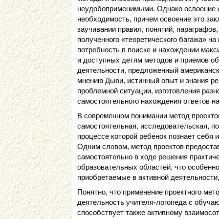
неудобоприменимыми. Однако освоение 
необходимость, причем освоение это зак
заучивании правил, понятий, параграфов
полученного «теоретического багажа» на 
потребность в поиске и нахождении мак
и доступных детям методов и приемов об
деятельности, предложенный американск
мнению Дьюи, истинный опыт и знания ре
проблемной ситуации, изготовления разн
самостоятельного нахождения ответов н
В современном понимании метод проектов
самостоятельная, исследовательская, по
процессе которой ребенок познает себя 
Одним словом, метод проектов предоста
самостоятельно в ходе решения практиче
образовательных областей, что особенно 
приобретаемые в активной деятельности,
Понятно, что применение проектного мет
деятельность учителя-логопеда с обучаю
способствует также активному взаимосот