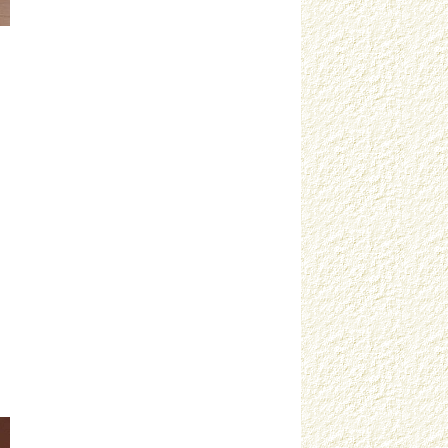
Санникова Г.В. Пермский край
Сафронова Н.И. г. Югорск
Семёнова О.Ю. г. Конаково
Сергеева Л.А. г. Москва
Синякова Е.А. г. Москва
Смирнова Т.Е. г. Вологда
Сорока А.В. г. Архангельск
Софронова А.Г. г. Йошкар-Ола
Софронова Н.И. г. Йошкар-Ола
Степанова Е.Д. г. Нерехта
Суслова О.В. г. Санкт-Петербург
Съёмщикова Т.А. станица Динская
Сысоева О.В. г. Санкт-Петербург
Терентьева Н.А. г. Салехард
Торговичева О.В. Омская область
Тукова В.В. г. Пермь