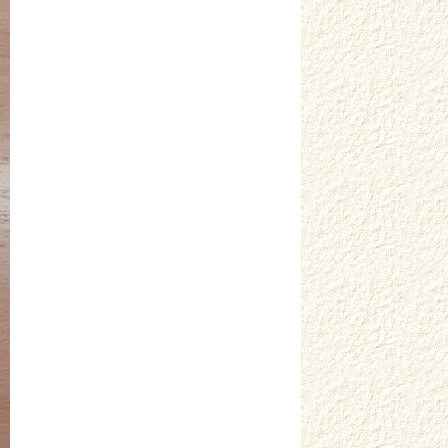
Медведева О.В. г. Москва
Медведкова Н.Г. г. Йошкар-Ола
Митичкина О.О. г. Москва
Михайленко Н.К. г. Орел
Михайлова А.П. г. Москва
Молдованова Е.Е. Славянск-на-Куб.
Мотовилова Е.Б. г. Архангельск
Немова Л.В. г. Полевской
Очеретнюк Т.Л. Запорожье
Павловская Н.А. с. Затобольск
Подгорная И.Н. станица Динская
Попова О.С. район Красненский
Прокопьева Т.И. г. Чебоксары
Просекова Т.Н. г. Екатеринбург
Рыбакова Е.В. г. Прокопьевск
Савельева Е.Н. г. Кемерово
Салдина О.В. г. Тюмень