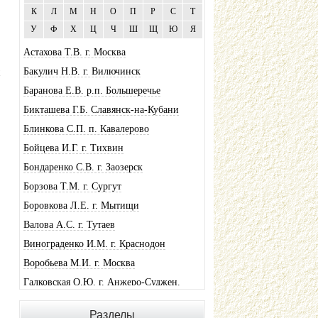
К
Л
М
Н
О
П
Р
С
Т
У
Ф
Х
Ц
Ч
Ш
Щ
Ю
Я
Астахова Т.В. г. Москва
х
Бакулич Н.В. г. Вилючинск
Баранова Е.В. р.п. Большеречье
Бикташева Г.Б. Славянск-на-Кубани
Блинкова С.П. п. Кавалерово
Бойцева И.Г. г. Тихвин
Бондаренко С.В. г. Заозерск
Борзова Т.М. г. Сургут
Боровкова Л.Е. г. Мытищи
Валова А.С. г. Тутаев
Винограденко И.М. г. Краснодон
Воробьева М.И. г. Москва
Галковская О.Ю. г. Анжеро-Суджен.
Гандрабура Н.В. г. Кишинев
Разделы