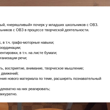
вый, «неряшливый» почерк у младших школьников с ОВЗ.
ников с ОВЗ в процессе творческой деятельности.
, в т.ч. графо-моторные навыки;
координации;
нтировки, в т.ч. на листе бумаги;
ганизации речи;
ть, восприятие, внимание, творческое мышление;
и движений;
ения нового материала по теме, расширять познавательный
декватно на них реагировать;
аккуратно.