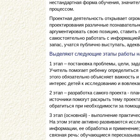
нестандартная форма обучения, значите
процессом.
Проектная деятельность открывает огром
проектирования различные познавательн
аргументировать свою позицию, ставить п
самостоятельно работать с информацией
запас, учатся публично выступать, адек
Выделяют следующие этапы работы на
1 этап – постановка проблемы, цели, зада
Учитель помогает ребенку определиться 
этого обязательно объясняет важность 
интерес детей к исследованию и вовлекая
2 этап – разработка самого проекта - пл
источники помогут раскрыть тему проекта
обратиться при необходимости за помощь
3 этап (основной) - выполнение практичес
На этом этапе активно развиваются исс
информации, ее обработка и применение;
связная речь: обучающиеся пересказыва