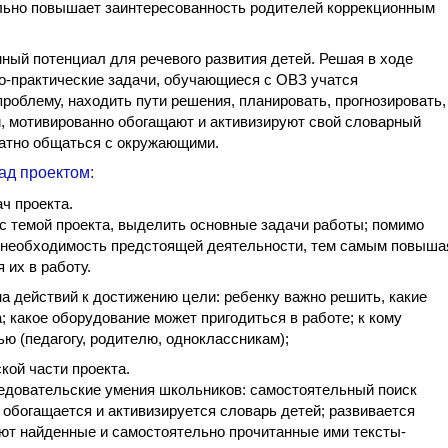
льно повышает заинтересованность родителей коррекционным
ный потенциал для речевого развития детей. Решая в ходе
о-практические задачи, обучающиеся с ОВЗ учатся
роблему, находить пути решения, планировать, прогнозировать,
, мотивированно обогащают и активизируют свой словарный
ватно общаться с окружающими.
д проектом:
ч проекта.
с темой проекта, выделить основные задачи работы; помимо
и необходимость предстоящей деятельности, тем самым повыша
 их в работу.
ана действий к достижению цели: ребенку важно решить, какие
; какое оборудование может пригодиться в работе; к кому
ю (педагогу, родителю, одноклассникам);
кой части проекта.
ледовательские умения школьников: самостоятельный поиск
 обогащается и активизируется словарь детей; развивается
ют найденные и самостоятельно прочитанные ими тексты-