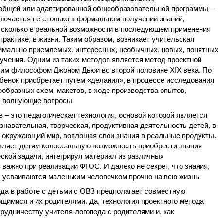
общей или адаптированной общеобразовательной программы –
лючается не столько в формальном получении знаний,
, сколько в реальной возможности в последующем применения
практике, в жизни. Таким образом, возникает учительская
симально приемлемых, интересных, необычных, новых, понятны
учения. Одним из таких методов является метод проектной
им философом Джоном Дьюи во второй половине XIX века. По
бенок приобретает путем «делания», в процессе исследования
ообразных схем, макетов, в ходе производства опытов,
а волнующие вопросы.
 – это педагогическая технология, основой которой является
знавательная, творческая, продуктивная деятельность детей, в
и окружающий мир, воплощая свои знания в реальные продукты.
вляет детям колоссальную возможность приобрести знания
ской задачи, интегрируя материал из различных
важно при реализации ФГОС. И далеко не секрет, что знания,
 усваиваются маленьким человечком прочно на всю жизнь.
ода в работе с детьми с ОВЗ предполагает совместную
щимися и их родителями. Да, технология проектного метода
рудничеству учителя-логопеда с родителями и, как