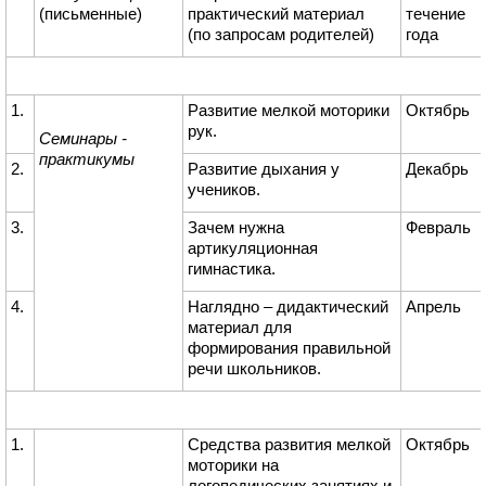
(письменные)
практический материал
течение
(по запросам родителей)
года
1.
Развитие мелкой моторики
Октябрь
рук.
Семинары -
практикумы
2.
Развитие дыхания у
Декабрь
учеников.
3.
Зачем нужна
Февраль
артикуляционная
гимнастика.
4.
Наглядно – дидактический
Апрель
материал для
формирования правильной
речи школьников.
1.
Средства развития мелкой
Октябрь
моторики на
логопедических занятиях и