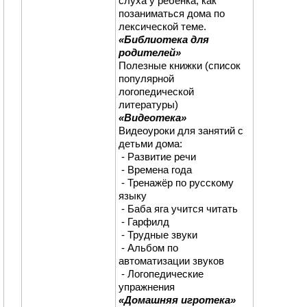
слуха у ребёнка; как
позаниматься дома по
лексической теме.
«Библиотека для
родителей»
Полезные книжки (список
популярной
логопедической
литературы)
«Видеотека»
Видеоуроки для занятий с
детьми дома:
- Развитие речи
- Времена года
- Тренажёр по русскому
языку
- Баба яга учится читать
- Гарфилд
- Трудные звуки
- Альбом по
автоматизации звуков
- Логопедические
упражнения
«Домашняя игротека»