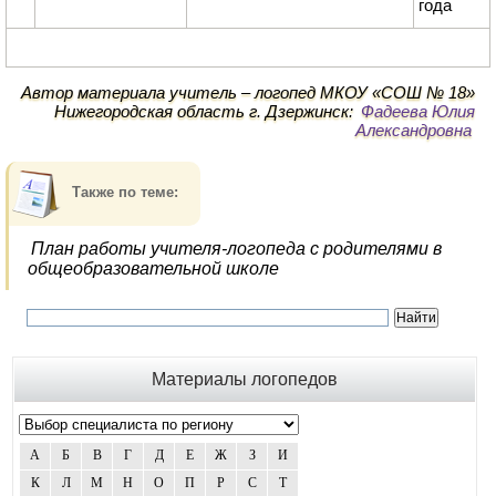
года
Автор материала учитель – логопед МКОУ «СОШ № 18»
Нижегородская область г. Дзержинск:
Фадеева Юлия
Александровна
Также по теме:
План работы учителя-логопеда с родителями в
общеобразовательной школе
Материалы логопедов
А
Б
В
Г
Д
Е
Ж
З
И
К
Л
М
Н
О
П
Р
С
Т