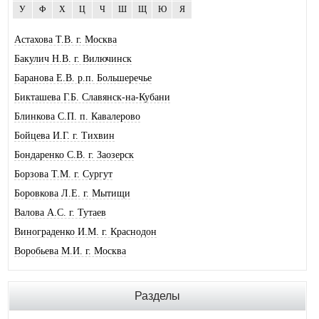
У
Ф
Х
Ц
Ч
Ш
Щ
Ю
Я
Астахова Т.В. г. Москва
Бакулич Н.В. г. Вилючинск
Баранова Е.В. р.п. Большеречье
Бикташева Г.Б. Славянск-на-Кубани
Блинкова С.П. п. Кавалерово
Бойцева И.Г. г. Тихвин
Бондаренко С.В. г. Заозерск
Борзова Т.М. г. Сургут
Боровкова Л.Е. г. Мытищи
Валова А.С. г. Тутаев
Винограденко И.М. г. Краснодон
Воробьева М.И. г. Москва
Галковская О.Ю. г. Анжеро-Суджен.
Гандрабура Н.В. г. Кишинев
Разделы
Гвоздева Е.А. г. Москва