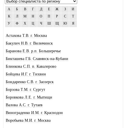
А
Б
В
Г
Д
Е
Ж
З
И
К
Л
М
Н
О
П
Р
С
Т
У
Ф
Х
Ц
Ч
Ш
Щ
Ю
Я
Астахова Т.В. г. Москва
Бакулич Н.В. г. Вилючинск
Баранова Е.В. р.п. Большеречье
Бикташева Г.Б. Славянск-на-Кубани
Блинкова С.П. п. Кавалерово
Бойцева И.Г. г. Тихвин
Бондаренко С.В. г. Заозерск
Борзова Т.М. г. Сургут
Боровкова Л.Е. г. Мытищи
Валова А.С. г. Тутаев
Винограденко И.М. г. Краснодон
Воробьева М.И. г. Москва