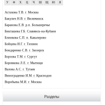
У
Ф
Х
Ц
Ч
Ш
Щ
Ю
Я
Астахова Т.В. г. Москва
Бакулич Н.В. г. Вилючинск
Баранова Е.В. р.п. Большеречье
Бикташева Г.Б. Славянск-на-Кубани
Блинкова С.П. п. Кавалерово
Бойцева И.Г. г. Тихвин
Бондаренко С.В. г. Заозерск
Борзова Т.М. г. Сургут
Боровкова Л.Е. г. Мытищи
Валова А.С. г. Тутаев
Винограденко И.М. г. Краснодон
Воробьева М.И. г. Москва
Галковская О.Ю. г. Анжеро-Суджен.
Гандрабура Н.В. г. Кишинев
Разделы
Гвоздева Е.А. г. Москва