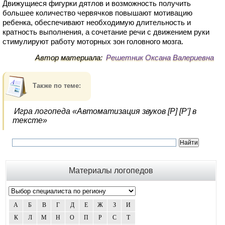
Движущиеся фигурки дятлов и возможность получить
большее количество червячков повышают мотивацию
ребенка, обеспечивают необходимую длительность и
кратность выполнения, а сочетание речи с движением руки
стимулируют работу моторных зон головного мозга.
Автор материала:
Решетник Оксана Валериевна
Также по теме:
Игра логопеда «Автоматизация звуков [Р] [Р'] в
тексте»
Материалы логопедов
А
Б
В
Г
Д
Е
Ж
З
И
К
Л
М
Н
О
П
Р
С
Т