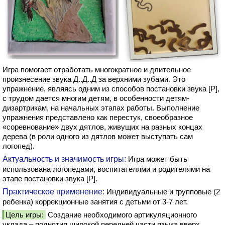
Игра помогает отработать многократное и длительное
произнесение звука Д..Д..Д за верхними зубами. Это
упражнение, являясь одним из способов постановки звука [Р],
с трудом дается многим детям, в особенности детям-
дизартрикам, на начальных этапах работы. Выполнение
упражнения представлено как перестук, своеобразное
«соревнование» двух дятлов, живущих на разных концах
дерева (в роли одного из дятлов может выступать сам
логопед).
Актуальность и значимость игры:
Игра может быть
использована логопедами, воспитателями и родителями на
этапе постановки звука [Р].
Практическое применение:
Индивидуальные и групповые (2
ребенка) коррекционные занятия с детьми от 3-7 лет.
Цель игры:
Создание необходимого артикуляционного
уклада – поднятия широкой передней части языка вверх,