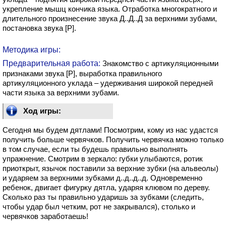
укрепление мышц кончика языка. Отработка многократного и
длительного произнесение звука Д..Д..Д за верхними зубами,
постановка звука [Р].
Методика игры:
Предварительная работа:
Знакомство с артикуляционными
признаками звука [Р], выработка правильного
артикуляционного уклада – удерживания широкой передней
части языка за верхними зубами.
Ход игры:
Сегодня мы будем дятлами! Посмотрим, кому из нас удастся
получить больше червячков. Получить червячка можно только
в том случае, если ты будешь правильно выполнять
упражнение. Смотрим в зеркало: губки улыбаются, ротик
приоткрыт, язычок поставили за верхние зубки (на альвеолы)
и ударяем за верхними зубками д..д..д..д. Одновременно
ребенок, двигает фигурку дятла, ударяя клювом по дереву.
Сколько раз ты правильно ударишь за зубками (следить,
чтобы удар был четким, рот не закрывался), столько и
червячков заработаешь!