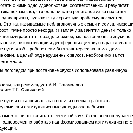
тать с ними одно удовольствие, соответственно, и результат
тика показывает, что большинство родителей из за нехватки
других причин, пускают эту серьезную проблему насамотек,
да. Это так называемые неблагополучные семьи и семьи, имеющ
ост: «Мне просто некогда. Я заплачу за занятия деньги, только
и детьми работать гораздо сложнее, т.к. поставленные звуки не
становки, автоматизации и дифференциации звуков растягиваетс
ие пути, чтобы ребенок сам был заинтересован и мог дома
не один, а целый ряд нарушенных звуков, необходимо за тот
петь много.
ы логопедом при постановке звуков использовала различную
оры, как рекомендует А.И. Богомолова.
дике Т.Б. Филичевой.
ие пути и остановилась на своем: я начинаю работать
уками, чьи артикуляционные уклады очень близки.
зможно ли поставить тот или иной звук. Легче всего получаетс
чи, одновременно работаю над формированием артикуляционного
едующий.