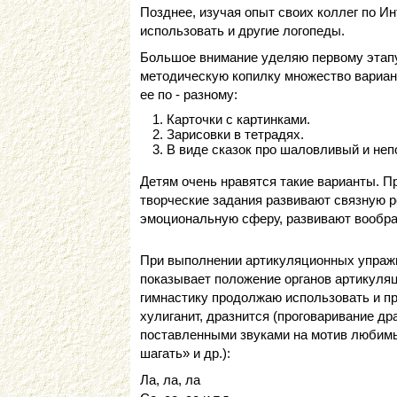
Позднее, изучая опыт своих коллег по И
использовать и другие логопеды.
Большое внимание уделяю первому этапу
методическую копилку множество вариан
ее по - разному:
Карточки с картинками.
Зарисовки в тетрадях.
В виде сказок про шаловливый и не
Детям очень нравятся такие варианты. П
творческие задания развивают связную р
эмоциональную сферу, развивают вообра
При выполнении артикуляционных упражне
показывает положение органов артикуля
гимнастику продолжаю использовать и п
хулиганит, дразнится (проговаривание др
поставленными звуками на мотив любимы
шагать» и др.):
Ла, ла, ла