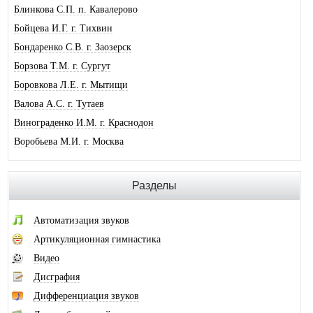
Блинкова С.П. п. Кавалерово
Бойцева И.Г. г. Тихвин
Бондаренко С.В. г. Заозерск
Борзова Т.М. г. Сургут
Боровкова Л.Е. г. Мытищи
Валова А.С. г. Тутаев
Винограденко И.М. г. Краснодон
Воробьева М.И. г. Москва
Галковская О.Ю. г. Анжеро-Суджен.
Гандрабура Н.В. г. Кишинев
Разделы
Гвоздева Е.А. г. Москва
Головина А.И. г. Минусинск
Автоматизация звуков
Горлова О.В. г. Шимановск
Артикуляционная гимнастика
Горохова И.А. г. Москва
Видео
Горячева О.В. г. Тимашевск
Дисграфия
Губайдуллина Н.Р. г. Тольятти
Дифференциация звуков
Десюкова Н.В. г. Томск