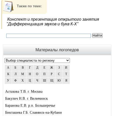
Также по теме:
Конспект и презентация открытого занятия
"Дифференциация звуков и букв К-Х"
Материалы логопедов
А
Б
В
Г
Д
Е
Ж
З
И
К
Л
М
Н
О
П
Р
С
Т
У
Ф
Х
Ц
Ч
Ш
Щ
Ю
Я
Астахова Т.В. г. Москва
Бакулич Н.В. г. Вилючинск
Баранова Е.В. р.п. Большеречье
Бикташева Г.Б. Славянск-на-Кубани