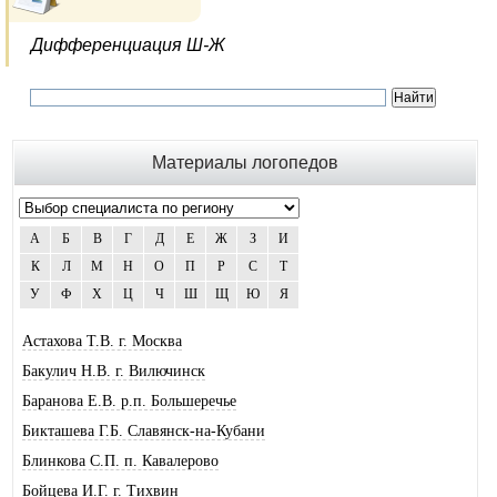
Дифференциация Ш-Ж
Материалы логопедов
А
Б
В
Г
Д
Е
Ж
З
И
К
Л
М
Н
О
П
Р
С
Т
У
Ф
Х
Ц
Ч
Ш
Щ
Ю
Я
Астахова Т.В. г. Москва
Бакулич Н.В. г. Вилючинск
Баранова Е.В. р.п. Большеречье
Бикташева Г.Б. Славянск-на-Кубани
Блинкова С.П. п. Кавалерово
Бойцева И.Г. г. Тихвин