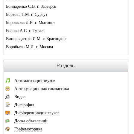
Бондаренко С.В. г. Заозерск
Борзова Т.М. г. Сургут
Боровкова Л.Е. г. Мытищи
Валова А.С. г. Тутаев
Винограденко И.М. г. Краснодон
Воробьева М.И. г. Москва
Галковская О.Ю. г. Анжеро-Суджен.
Гандрабура Н.В. г. Кишинев
Разделы
Гвоздева Е.А. г. Москва
Головина А.И. г. Минусинск
Автоматизация звуков
Горлова О.В. г. Шимановск
Артикуляционная гимнастика
Горохова И.А. г. Москва
Видео
Горячева О.В. г. Тимашевск
Дисграфия
Губайдуллина Н.Р. г. Тольятти
Дифференциация звуков
Десюкова Н.В. г. Томск
Доска объявлений
Дидковская И.В. г. Дегтярск
Графомоторика