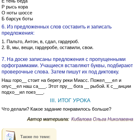
Е тень беда
Р рысь кора
О ноты шоссе
Б барсук боты
6. Из предложенных слов составить и записать
предложения:
1. Пальто, Антон, в, сдал, гардероб.
2. В, мы, вещи, гардеробе, оставили, свои.
7. На доске записаны предложения с пропущенными
орфограммами. Учащиеся вставляют буквы, подбирают
проверочные слова. Затем пишут их под диктовку.
Наш горо__ стоит на берегу реки Миасс. Пожел___ел и
опус__ел наш са___. Этот пру__ бога __ рыбой. К с__анции
подхо__ил поез___.
III. ИТОГ УРОКА
Что делали? Какое задание понравилось больше?
Автор материала:
Кибалова Ольга Николаевна
Также по теме: