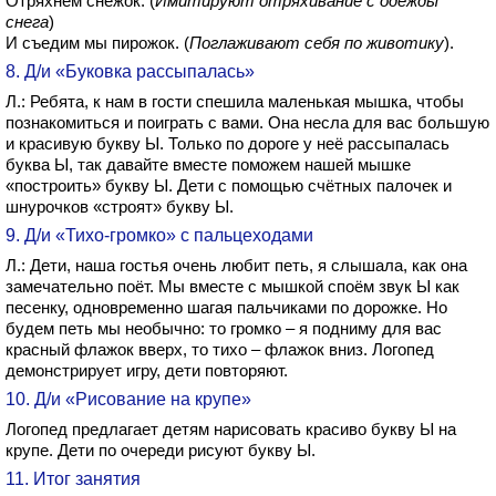
Отряхнём снежок. (
Имитируют отряхивание с одежды
снега
)
И съедим мы пирожок. (
Поглаживают себя по животику
).
8. Д/и «Буковка рассыпалась»
Л.: Ребята, к нам в гости спешила маленькая мышка, чтобы
познакомиться и поиграть с вами. Она несла для вас большую
и красивую букву Ы. Только по дороге у неё рассыпалась
буква Ы, так давайте вместе поможем нашей мышке
«построить» букву Ы. Дети с помощью счётных палочек и
шнурочков «строят» букву Ы.
9. Д/и «Тихо-громко» с пальцеходами
Л.: Дети, наша гостья очень любит петь, я слышала, как она
замечательно поёт. Мы вместе с мышкой споём звук Ы как
песенку, одновременно шагая пальчиками по дорожке. Но
будем петь мы необычно: то громко – я подниму для вас
красный флажок вверх, то тихо – флажок вниз. Логопед
демонстрирует игру, дети повторяют.
10. Д/и «Рисование на крупе»
Логопед предлагает детям нарисовать красиво букву Ы на
крупе. Дети по очереди рисуют букву Ы.
11. Итог занятия