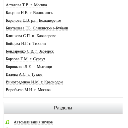
Астахова Т.В. г. Москва
Бакулич Н.В. г. Вилючинск
Баранова Е.В. р.п. Большеречье
Бикташева Г.Б. Славянск-на-Кубани
Блинкова С.П. п. Кавалерово
Бойцева И.Г. г. Тихвин
Бондаренко С.В. г. Заозерск
Борзова Т.М. г. Сургут
Боровкова Л.Е. г. Мытищи
Валова А.С. г. Тутаев
Винограденко И.М. г. Краснодон
Воробьева М.И. г. Москва
Галковская О.Ю. г. Анжеро-Суджен.
Гандрабура Н.В. г. Кишинев
Разделы
Гвоздева Е.А. г. Москва
Головина А.И. г. Минусинск
Автоматизация звуков