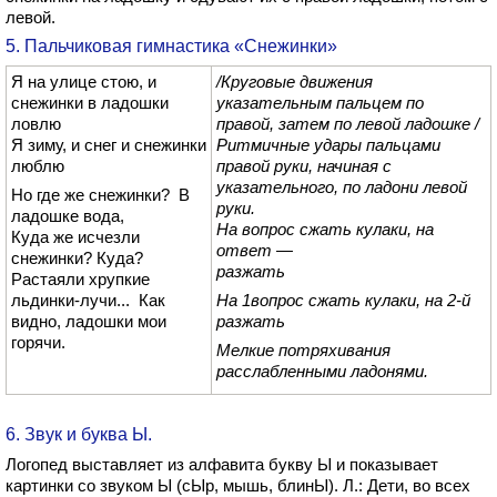
левой.
5. Пальчиковая гимнастика «Снежинки»
Я на улице стою, и
/Круговые движения
снежинки в ладошки
указательным пальцем по
ловлю
правой, затем по левой ладошке /
Я зиму, и снег и снежинки
Ритмичные удары пальцами
люблю
правой руки, начиная с
указательного, по ладони левой
Но где же снежинки? В
руки.
ладошке вода,
На вопрос сжать кулаки, на
Куда же исчезли
ответ —
снежинки? Куда?
разжать
Растаяли хрупкие
льдинки-лучи... Как
На 1вопрос сжать кулаки, на 2-й
видно, ладошки мои
разжать
горячи.
Мелкие потряхивания
расслабленными ладонями.
6. Звук и буква Ы.
Логопед выставляет из алфавита букву Ы и показывает
картинки со звуком Ы (сЫр, мышь, блинЫ). Л.: Дети, во всех