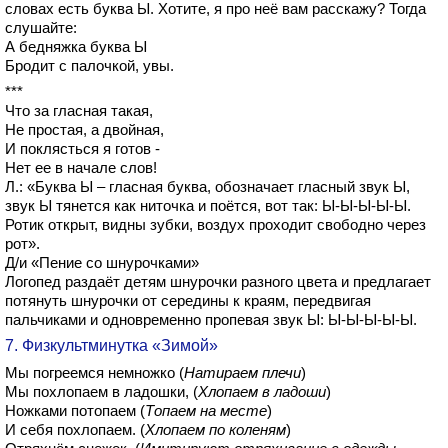
словах есть буква Ы. Хотите, я про неё вам расскажу? Тогда
слушайте:
А бедняжка буква Ы
Бродит с палочкой, увы.
***
Что за гласная такая,
Не простая, а двойная,
И поклясться я готов -
Нет ее в начале слов!
Л.: «Буква Ы – гласная буква, обозначает гласный звук Ы,
звук Ы тянется как ниточка и поётся, вот так: Ы-Ы-Ы-Ы-Ы.
Ротик открыт, видны зубки, воздух проходит свободно через
рот».
Д/и «Пение со шнурочками»
Логопед раздаёт детям шнурочки разного цвета и предлагает
потянуть шнурочки от середины к краям, передвигая
пальчиками и одновременно пропевая звук Ы: Ы-Ы-Ы-Ы-Ы.
7. Физкультминутка «Зимой»
Мы погреемся немножко (
Натираем плечи
)
Мы похлопаем в ладошки, (
Хлопаем в ладоши
)
Ножками потопаем (
Топаем на месте
)
И себя похлопаем. (
Хлопаем по коленям
)