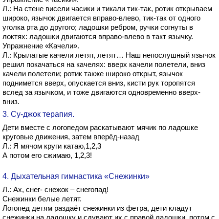
Л.: На стене висели часики и тикали тик-так, ротик открываем
широко, язычок двигается вправо-влево, тик-так от одного
уголка рта до другого; ладошки ребром, ручки согнуты в
локтях: ладошки двигаются вправо-влево в такт язычку.
Упражнение «Качели».
Л.: Крылатые качели летят, летят… Наш непослушный язычок
решил покачаться на качелях: вверх качели полетели, вниз
качели полетели; ротик также широко открыт, язычок
поднимется вверх, опускается вниз, кисти рук торопятся
вслед за язычком, и тоже двигаются одновременно вверх-
вниз.
3. Су-джок терапия.
Дети вместе с логопедом раскатывают мячик по ладошке
круговые движения, затем вперёд-назад
Л.: Я мячом круги катаю,1,2,3
А потом его сжимаю, 1,2,3!
4. Дыхательная гимнастика «Снежинки»
Л.: Ах, снег- снежок – снегопад!
Снежинки белые летят.
Логопед детям раздаёт снежинки из фетра, дети кладут
снежинки на ладошку и сдувают их с правой ладошки, потом с