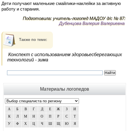
Дети получают маленькие смайлики-наклейки за активную
работу и старания.
Подготовила: учитель-логопед МАДОУ д/с № 87:
Дубенцова Валерия Валериевна
Также по теме:
Конспект с использованием здоровьесберегающих
технологий - зима
Материалы логопедов
А
Б
В
Г
Д
Е
Ж
З
И
К
Л
М
Н
О
П
Р
С
Т
У
Ф
Х
Ц
Ч
Ш
Щ
Ю
Я