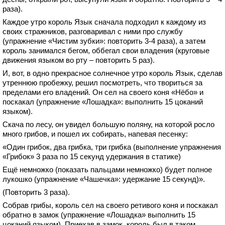
раза).
Каждое утро король Язык сначала подходил к каждому из
своих стражников, разговаривал с ними про службу
(упражнение «Чистим зубки»: повторить 3-4 раза), а затем
король занимался бегом, оббегал свои владения (круговые
движения языком во рту – повторить 5 раз).
И, вот, в одно прекрасное солнечное утро король Язык, сделав
утреннюю пробежку, решил посмотреть, что твориться за
пределами его владений. Он сел на своего коня «Нёбо» и
поскакал (упражнение «Лошадка»: выполнить 15 цоканий
языком).
Скача по лесу, он увидел большую поляну, на которой росло
много грибов, и пошел их собирать, напевая песенку:
«Один грибок, два грибка, три грибка (выполнение упражнения
«Грибок» 3 раза по 15 секунд удержания в статике)
Ещё немножко (показать пальцами немножко) будет полное
лукошко (упражнение «Чашечка»: удержание 15 секунд)».
(Повторить 3 раза).
Собрав грибы, король сел на своего ретивого коня и поскакал
обратно в замок (упражнение «Лошадка» выполнить 15
цоканий языком). Приехав в замок, король был в таком