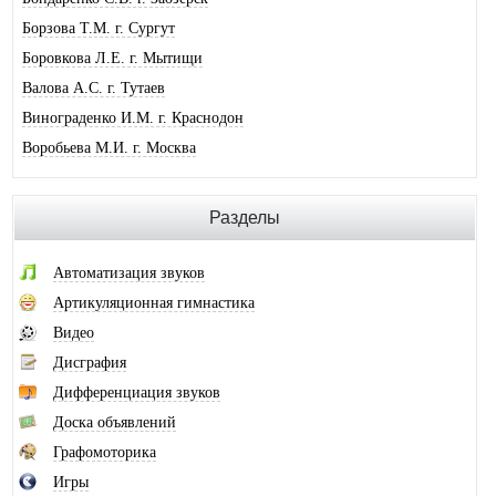
Борзова Т.М. г. Сургут
Боровкова Л.Е. г. Мытищи
Валова А.С. г. Тутаев
Винограденко И.М. г. Краснодон
Воробьева М.И. г. Москва
Галковская О.Ю. г. Анжеро-Суджен.
Гандрабура Н.В. г. Кишинев
Разделы
Гвоздева Е.А. г. Москва
Головина А.И. г. Минусинск
Автоматизация звуков
Горлова О.В. г. Шимановск
Артикуляционная гимнастика
Горохова И.А. г. Москва
Видео
Горячева О.В. г. Тимашевск
Дисграфия
Губайдуллина Н.Р. г. Тольятти
Дифференциация звуков
Десюкова Н.В. г. Томск
Доска объявлений
Дидковская И.В. г. Дегтярск
Графомоторика
Дольникова А.А. г. Смоленск
Игры