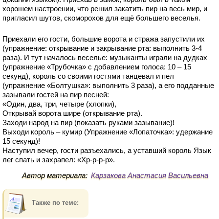
хорошем настроении, что решил закатить пир на весь мир, и
пригласил шутов, скоморохов для ещё большего веселья.
Приехали его гости, большие ворота и стража запустили их
(упражнение: открывание и закрывание рта: выполнить 3-4
раза). И тут началось веселье: музыканты играли на дудках
(упражнение «Трубочка» с добавлением голоса: 10 – 15
секунд), король со своими гостями танцевал и пел
(упражнение «Болтушка»: выполнить 3 раза), а его подданные
зазывали гостей на пир песней:
«Один, два, три, четыре (хлопки),
Открывай ворота шире (открывание рта).
Заходи народ на пир (показать руками зазывание)!
Выходи король – кумир (Упражнение «Лопаточка»: удержание
15 секунд)!
Наступил вечер, гости разъехались, а уставший король Язык
лег спать и захрапел: «Хр-р-р-р».
Автор материала:
Карзакова Анастасия Васильевна
Также по теме: