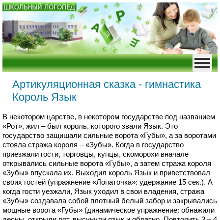
Артикуляционная сказка - гимнастика
Король Язык
В некотором царстве, в некотором государстве под названием
«Рот», жил – был король, которого звали Язык. Это
государство защищали сильные ворота «Губы», а за воротами
стояла стража короля – «Зубы». Когда в государство
приезжали гости, торговцы, купцы, скоморохи вначале
открывались сильные ворота «Губы», а затем стража короля
«Зубы» впускала их. Выходил король Язык и приветствовал
своих гостей (упражнение «Лопаточка»: удержание 15 сек.). А
когда гости уезжали, Язык уходил в свои владения, стража
«Зубы» создавала собой плотный белый забор и закрывались
мощные ворота «Губы» (динамическое упражнение: обнажили
десны, открыли рот, высунули язык и обратно. Повторить 3 – 4