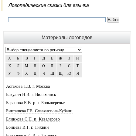
Логопедические сказки для язычка
Материалы логопедов
А
Б
В
Г
Д
Е
Ж
З
И
К
Л
М
Н
О
П
Р
С
Т
У
Ф
Х
Ц
Ч
Ш
Щ
Ю
Я
Астахова Т.В. г. Москва
Бакулич Н.В. г. Вилючинск
Баранова Е.В. р.п. Большеречье
Бикташева Г.Б. Славянск-на-Кубани
Блинкова С.П. п. Кавалерово
Бойцева И.Г. г. Тихвин
Бондаренко С.В. г. Заозерск