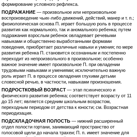
формирование условного рефлекса.
ПОДРАЖАНИЕ
— произвольное или непроизвольное
воспроизведение чьих-либо движений, действий, манер и т. п.;
физиологическая основа П. играет большую роль в процессе
развития как нормального, так и аномального ребенка; путем
подражания взрослым ребенок овладевает речевыми
навыками и общественно выработанными формами
поведения, приобретает различные навыки и умения; по мере
развития ребенка П. становится осознанным и постепенно
переходит из непроизвольного в произвольное; особенно
важное значение имеет произвольное П. при овладении
трудовыми навыками и умениями; исключительно важную
роль играет П. в процессе овладения глухими детьми
словесной речью, в частности, навыками произношения.
ПОДРОСТКОВЫЙ ВОЗРАСТ
— этап психического и
физического развития ребенка; соответствует возрасту от 11
до 15 лет; является средним школьным возрастом,
переходным периодом от детства к юности; см. Возрастная
периодизация.
ПОДСКЛАДОЧНАЯ ПОЛОСТЬ
— нижний расширенный
отдел полости гортани, занимающий пространство от
голосовой щели до начала трахеи; П. п. имеет значение для