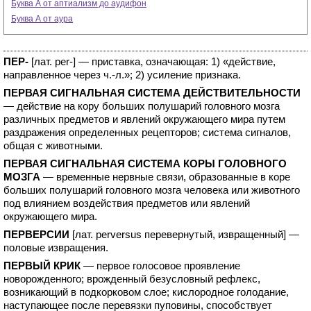
Буква А от аптиализм до аудифон
Буква А от аура
ПЕР-
[лат. per-] — приставка, означающая: 1) «действие,
направленное через ч.-л.»; 2) усиление признака.
ПЕРВАЯ СИГНАЛЬНАЯ СИСТЕМА ДЕЙСТВИТЕЛЬНОСТИ
— действие на кору больших полушарий головного мозга
различных предметов и явлений окружающего мира путем
раздражения определенных рецепторов; система сигналов,
общая с животными.
ПЕРВАЯ СИГНАЛЬНАЯ СИСТЕМА КОРЫ ГОЛОВНОГО
МОЗГА
— временные нервные связи, образованные в коре
больших полушарий головного мозга человека или животного
под влиянием воздействия предметов или явлений
окружающего мира.
ПЕРВЕРСИИ
[лат. perversus перевернутый, извращенный] —
половые извращения.
ПЕРВЫЙ КРИК
— первое голосовое проявление
новорожденного; врожденный безусловный рефлекс,
возникающий в подкорковом слое; кислородное голодание,
наступающее после перевязки пуповины, способствует