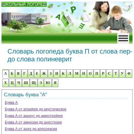
Словарь логопеда буква П от слова пер-
до слова полиневрит
А
Б
В
Г
Д
Е
Ж
З
И
К
Л
М
Н
О
П
Р
С
Т
У
Ф
Х
Ц
Ч
Ш
Щ
Э
Ю
Я
Словарь буква "А"
Буква А
Буква А от аграфия до акустическое
Буква А от акцент до амиотрофия
Буква А от амнезии до анестезия
Буква А от аниз до апрозексия