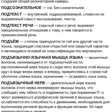
создания общей резонаторной камеры.
ПОДСОЗНАТЕЛЬНОЕ
— см. Бессознательное.
ПОДТЕКСТ
— внутренний, подразумеваемый, словесно не
выраженный смысл высказывания, текста.
ПОДТЕКСТ РЕЧИ
— скрытый смысл речи; выражает
эмоциональное отношение к тому, о чем говорится в
произнесенной речи.
ПОДЪЁМ
— степень приподнятости той или другой части
языка, придающая гласным открытый или закрытый характер
и являющаяся основой их классификации «по вертикали».
ПОДЪЯЗЫЧНО-ЯЗЫЧНАЯ МЫШЦА ЯЗЫКА
— мышечные
волокна, начинающиеся от подъязычной кости,
расположенной ниже языка и сзади него; волокна этой мышцы
идут в виде веера вверх и вперед, прикрепляясь к слизистой
оболочке спинки языка, назначение — осаживать язык книзу.
ПОДЪЯЗЫЧНЫЙ НЕРВ
— двигательный нерв языка;
волокна этого нерва иннервируют мышцы языка, что
сообщает ему гибкость и подвижность; при поражении П. н.
могут развиваться атрофические явления в мышцах языка,
ослабляется его способность к движениям, необходимым для
выполнения речевой функции и функции питания; XII пара
черепно-мозговых нервов.