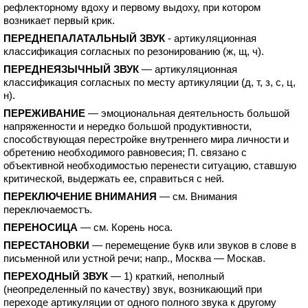
рефлекторному вдоху и первому выдоху, при котором
возникает первый крик.
ПЕРЕДНЕПАЛАТАЛЬНЫЙ ЗВУК
- артикуляционная
классификация согласных по резонированию (ж, щ, ч).
ПЕРЕДНЕЯЗЫЧНЫЙ ЗВУК
— артикуляционная
классификация согласных по месту артикуляции (д, т, з, с, ц,
н).
ПЕРЕЖИВАНИЕ
— эмоциональная деятельность большой
напряженности и нередко большой продуктивности,
способствующая перестройке внутреннего мира личности и
обретению необходимого равновесия; П. связано с
объективной необходимостью перенести ситуацию, ставшую
критической, выдержать ее, справиться с ней.
ПЕРЕКЛЮЧЕНИЕ ВНИМАНИЯ
— см. Внимания
переключаемостъ.
ПЕРЕНОСИЦА
— см. Корень носа.
ПЕРЕСТАНОВКИ
— перемещение букв или звуков в слове в
письменной или устной речи; напр., Москва — Москав.
ПЕРЕХОДНЫЙ ЗВУК
— 1) краткий, неполный
(неопределенный по качеству) звук, возникающий при
переходе артикуляции от одного полного звука к другому