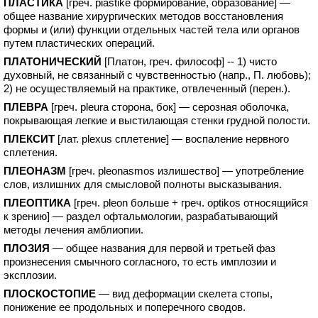
ПЛАСТИКА
[греч. piastike формирование, образование] —
общее название хирургических методов восстановления
формы и (или) функции отдельных частей тела или органов
путем пластических операций.
ПЛАТОНИЧЕСКИЙ
[Платон, греч. философ] -- 1) чисто
духовный, не связанный с чувственностью (напр., П. любовь);
2) не осуществляемый на практике, отвлеченный (перен.).
ПЛЕВРА
[греч. pleura сторона, бок] — серозная оболочка,
покрывающая легкие и выстилающая стенки грудной полости.
ПЛЕКСИТ
[лат. plexus сплетение] — воспаление нервного
сплетения.
ПЛЕОНАЗМ
[греч. pleonasmos излишество] — употребление
слов, излишних для смысловой полноты высказывания.
ПЛЕОПТИКА
[греч. pleon больше + греч. optikos относящийся
к зрению] — раздел офтальмологии, разрабатывающий
методы лечения амблиопии.
ПЛОЗИЯ
— общее названия для первой и третьей фаз
произнесения смычного согласного, то есть имплозии и
эксплозии.
ПЛОСКОСТОПИЕ
— вид деформации скелета стопы,
понижение ее продольных и поперечного сводов.