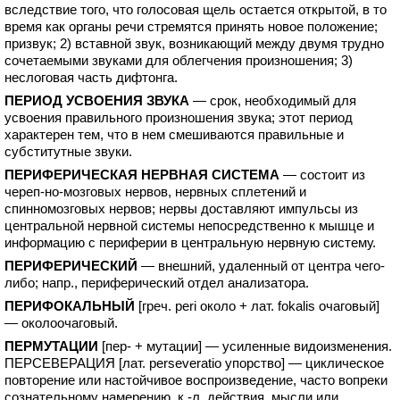
вследствие того, что голосовая щель остается открытой, в то
время как органы речи стремятся принять новое положение;
призвук; 2) вставной звук, возникающий между двумя трудно
сочетаемыми звуками для облегчения произношения; 3)
неслоговая часть дифтонга.
ПЕРИОД УСВОЕНИЯ ЗВУКА
— срок, необходимый для
усвоения правильного произношения звука; этот период
характерен тем, что в нем смешиваются правильные и
субститутные звуки.
ПЕРИФЕРИЧЕСКАЯ НЕРВНАЯ СИСТЕМА
— состоит из
череп-но-мозговых нервов, нервных сплетений и
спинномозговых нервов; нервы доставляют импульсы из
центральной нервной системы непосредственно к мышце и
информацию с периферии в центральную нервную систему.
ПЕРИФЕРИЧЕСКИЙ
— внешний, удаленный от центра чего-
либо; напр., периферический отдел анализатора.
ПЕРИФОКАЛЬНЫЙ
[греч. peri около + лат. fokalis очаговый]
— околоочаговый.
ПЕРМУТАЦИИ
[пер- + мутации] — усиленные видоизменения.
ПЕРСЕВЕРАЦИЯ [лат. perseveratio упорство] — циклическое
повторение или настойчивое воспроизведение, часто вопреки
сознательному намерению, к.-л. действия, мысли или