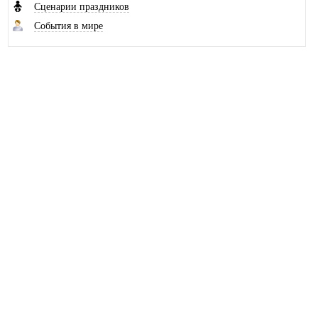
Сценарии праздников
События в мире
Наш канал на Рутубе
© 2010-2026 Школьный логопед
При копировании материалов с сайта,
ссылка на сайт logoped18.ru обязательна