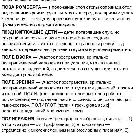
ПОЗА РОМБЕРГА
— в положении стоя стопы соприкасаются
внутренними краями, руки вытянуты вперед под прямым углом
к туловищу — тест для проверки глубокой чувствительности
функции вестибулярного аппарата.
П03ДН00ГЛ0ХШИЕ ДЕТИ
— дети, потерявшие слух, но
сохранившие речь в связи с относительно поздним
возникновением глухоты; степень сохранности речи у П. д.
зависит от времени наступления глухоты и условий развития.
ПОЛЕ ВЗОРА
— участок пространства, зрительно
воспринимаемый человеком при условии, что его голова
остается неподвижной, а движения глаз осуществляются во
всем доступном объеме.
ПОЛЕ ЗРЕНИЯ
— участок пространства, зрительно
воспринимаемый человеком при отсутствии движений глазами
и головой. ПОЛИ- [греч. компонент сложных слов poly- от
polys- многий] — составная часть сложных слов, означающая
«множество». ПОЛИГЛОТ [поли- + греч. glotta язык] —
человек, владеющий многими языками.
ПОЛИГРАФИЯ
[поли- + греч. grapho изображать, писать] — 1)
в психиатрии — см. Графомания; 2) в психологии —
стремление к многочисленным и многословным писаниям; 3)