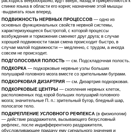
расходясь веерообразно, идут вверх, назад и прикрепляются к
спинке языка в области его корня; назначение этой мышцы
-выдвигать язык вперед.
ПОДВИЖНОСТЬ НЕРВНЫХ ПРОЦЕССОВ
— одно из
основных функциональных свойств нервной системы,
характеризующееся быстротой, с которой процессы
возбуждения и торможения сменяют друг друга; в случае
хорошей подвижности такая смена происходит быстро, в
случае малой подвижности — медленно, с трудом, а иногда
совсем не происходит.
ПОДГОЛОСОВАЯ ПОЛОСТЬ
— см. Подскладочная полость.
ПОДКОРКА
— подкорковые нервные узлы больших
полушарий головного мозга вместе со зрительными буграми.
ПОДКОРКОВАЯ ДИЗАРТРИЯ
— см. Дизартрия подкорковая.
ПОДКОРКОВЫЕ ЦЕНТРЫ
— скопления нервных клеток,
расположенных под корой больших полушарий головного
мозга; значительные П. п.: зрительный бугор, бледный шар,
полосатое тело.
ПОДКРЕПЛЕНИЕ УСЛОВНОГО РЕФЛЕКСА
(в физиологии)
— действие раздражителя, вызывающего безусловный
рефлекс, после индифферентного раздражителя,
обусловливающее придачу ему сигнального значения и