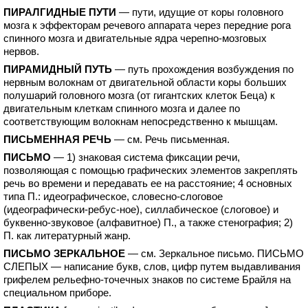
ПИРАЛГИДНЫЕ ПУТИ
— пути, идущие от коры головного
мозга к эффекторам речевого аппарата через передние рога
спинного мозга и двигательные ядра черепно-мозговых
нервов.
ПИРАМИДНЫЙ ПУТЬ
— путь прохождения возбуждения по
нервным волокнам от двигательной области коры больших
полушарий головного мозга (от гигантских клеток Беца) к
двигательным клеткам спинного мозга и далее по
соответствующим волокнам непосредственно к мышцам.
ПИСЬМЕННАЯ РЕЧЬ
— см. Речь письменная.
ПИСЬМО
— 1) знаковая система фиксации речи,
позволяющая с помощью графических элементов закреплять
речь во времени и передавать ее на расстояние; 4 основных
типа П.: идеографическое, словесно-слоговое
(идеографически-ребус-ное), силлабическое (слоговое) и
буквенно-звуковое (алфавитное) П., а также стенография; 2)
П. как литературный жанр.
ПИСЬМО ЗЕРКАЛЬНОЕ
— см. Зеркальное письмо. ПИСЬМО
СЛЕПЫХ — написание букв, слов, цифр путем выдавливания
грифелем рельефно-точечных знаков по системе Брайля на
специальном приборе.