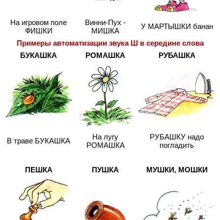
На игровом поле
Винни-Пух -
У МАРТЫШКИ банан
ФИШКИ
МИШКА
Примеры автоматизации звука Ш в середине слова
БУКАШКА
РОМАШКА
РУБАШКА
На лугу
РУБАШКУ надо
В траве БУКАШКА
РОМАШКА
погладить
ПЕШКА
ПУШКА
МУШКИ, МОШКИ