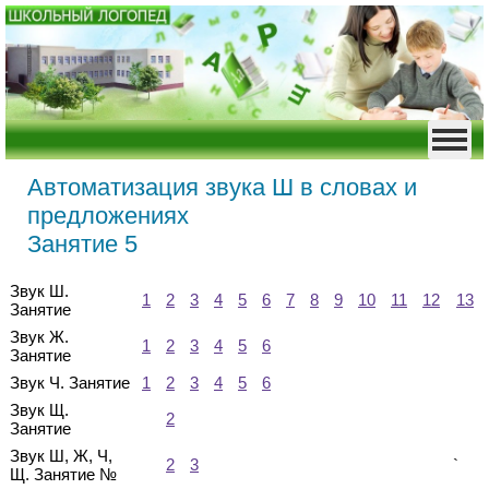
Автоматизация звука Ш в словах и
предложениях
Занятие 5
Звук Ш.
1
2
3
4
5
6
7
8
9
10
11
12
13
Занятие
Звук Ж.
1
2
3
4
5
6
Занятие
Звук Ч. Занятие
1
2
3
4
5
6
Звук Щ.
2
Занятие
Звук Ш, Ж, Ч,
2
3
`
Щ. Занятие №