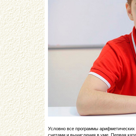
Условно все программы арифметических 
счетами и вычисления в уме. Первая кат