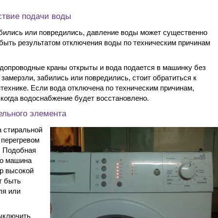
ствие подачи воды
бились или повредились, давление воды может существенно
 быть результатом отключения воды по техническим причинам
одопроводные краны открыты и вода подается в машинку без
замерзли, забились или повредились, стоит обратиться к
технике. Если вода отключена по техническим причинам,
когда водоснабжение будет восстановлено.
ельного элемента
а стиральной
 перегревом
. Подобная
то машина
р высокой
т быть
ля или
ыключить