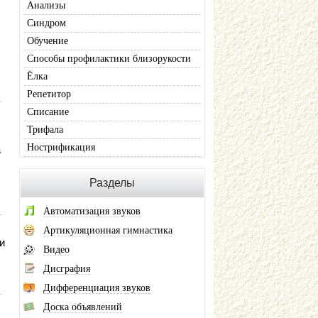
Анализы
Синдром
Обучение
Способы профилактики близорукости
Ёлка
Репетитор
Списание
Трифала
Нострификация
а
Разделы
Автоматизация звуков
Артикуляционная гимнастика
и
Видео
Дисграфия
Дифференциация звуков
Доска объявлений