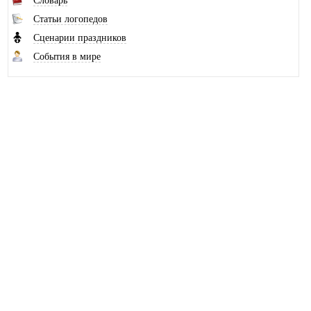
Словарь
Статьи логопедов
Сценарии праздников
События в мире
Наш канал на Рутубе
© 2010-2026 Школьный логопед
При копировании материалов с сайта,
ссылка на сайт logoped18.ru обязательна