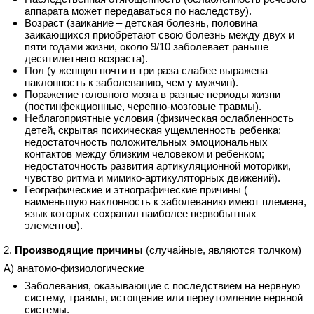
аппарата может передаваться по наследству).
Возраст (заикание – детская болезнь, половина
заикающихся приобретают свою болезнь между двух и
пяти годами жизни, около 9/10 заболевает раньше
десятилетнего возраста).
Пол (у женщин почти в три раза слабее выражена
наклонность к заболеванию, чем у мужчин).
Поражение головного мозга в разные периоды жизни
(постинфекционные, черепно-мозговые травмы).
Неблагоприятные условия (физическая ослабленность
детей, скрытая психическая ущемленность ребенка;
недостаточность положительных эмоциональных
контактов между близким человеком и ребенком;
недостаточность развития артикуляционной моторики,
чувство ритма и мимико-артикуляторных движений).
Географические и этнографические причины (
наименьшую наклонность к заболеванию имеют племена,
язык которых сохранил наиболее первобытных
элементов).
2.
Производящие причины
(случайные, являются толчком)
А) анатомо-физиологические
Заболевания, оказывающие с последствием на нервную
систему, травмы, истощение или переутомление нервной
системы.