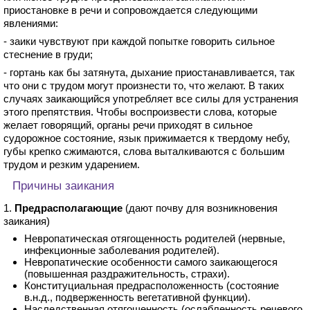
приостановке в речи и сопровождается следующими
явлениями:
- заики чувствуют при каждой попытке говорить сильное
стеснение в груди;
- гортань как бы затянута, дыхание приостанавливается, так
что они с трудом могут произнести то, что желают. В таких
случаях заикающийся употребляет все силы для устранения
этого препятствия. Чтобы воспроизвести слова, которые
желает говорящий, органы речи приходят в сильное
судорожное состояние, язык прижимается к твердому небу,
губы крепко сжимаются, слова выталкиваются с большим
трудом и резким ударением.
Причины заикания
1.
Предрасполагающие
(дают почву для возникновения
заикания)
Невропатическая отягощенность родителей (нервные,
инфекционные заболевания родителей).
Невропатические особенности самого заикающегося
(повышенная раздражительность, страхи).
Конституциальная предрасположенность (состояние
в.н.д., подверженность вегетативной функции).
Наследственная отягощенность (ослабленность речевого