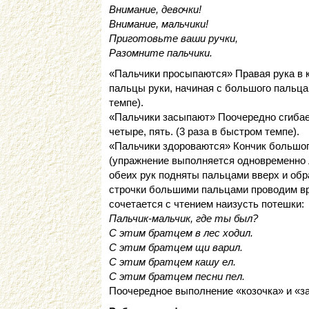
Внимание, девочки!
Внимание, мальчики!
Приготовьте ваши ручки,
Разомните пальчики.
«Пальчики просыпаются» Правая рука в 
пальцы руки, начиная с большого пальца, 
темпе).
«Пальчики засыпают» Поочередно сгибаем 
четыре, пять. (3 раза в быстром темпе).
«Пальчики здороваются» Кончик большог
(упражнение выполняется одновременно л
обеих рук подняты пальцами вверх и обр
строчки большими пальцами проводим в
сочетается с чтением наизусть потешки:
Пальчик-мальчик, где ты был?
С этим братцем в лес ходил.
С этим братцем щи варил.
С этим братцем кашу ел.
С этим братцем песни пел.
Поочередное выполнение «козочка» и «за