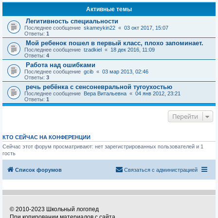
Активные темы
Легитивность специальности
Последнее сообщение
skameykin22
«
03 окт 2017, 15:07
Ответы:
1
Мой ребенок пошел в первый класс, плохо запоминает.
Последнее сообщение
tzadkiel
«
18 дек 2016, 11:09
Ответы:
4
Работа над ошибками
Последнее сообщение
gcib
«
03 мар 2013, 02:46
Ответы:
3
речь ребёнка с сенсоневральной тугоухостью
Последнее сообщение
Вера Витальевна
«
04 янв 2012, 23:21
Ответы:
1
Перейти
КТО СЕЙЧАС НА КОНФЕРЕНЦИИ
Сейчас этот форум просматривают: нет зарегистрированных пользователей и 1
гость
Список форумов
Связаться с администрацией
© 2010-2023 Школьный логопед
При копировании материалов с сайта,