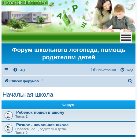
Форум школьного логопеда, помощь
родителям детей
FAQ
Регистрация
Вход
П
Список форумов
о
Начальная школа
и
с
Форум
к
Ребёнок пошёл в школу
Темы:
2
Разное - начальная школа
Наболевшее..., родители о детях.
Темы:
2