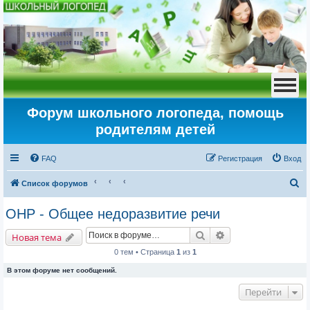
Форум школьного логопеда, помощь
родителям детей
FAQ
Регистрация
Вход
П
Список форумов
о
ОНР - Общее недоразвитие речи
и
Поиск
Расширенный пои
с
Новая тема
к
0 тем • Страница
1
из
1
В этом форуме нет сообщений.
Перейти