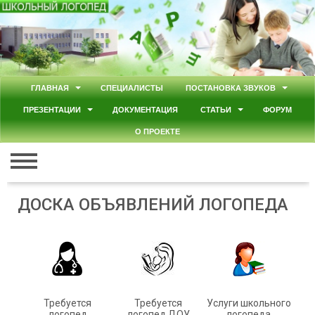
Главная
Вход
Регистрация
ГЛАВНАЯ
СПЕЦИАЛИСТЫ
ПОСТАНОВКА ЗВУКОВ
ПРЕЗЕНТАЦИИ
ДОКУМЕНТАЦИЯ
СТАТЬИ
ФОРУМ
Контакты
О ПРОЕКТЕ
Добавить объявление
ДОСКА ОБЪЯВЛЕНИЙ ЛОГОПЕДА
Требуется
Требуется
Услуги школьного
логопед
логопед ДОУ
логопеда