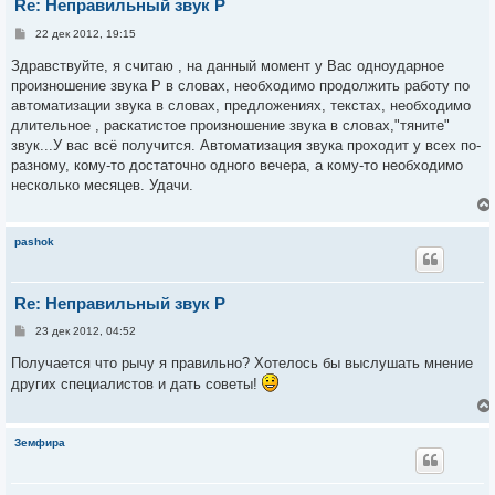
Re: Неправильный звук Р
С
22 дек 2012, 19:15
о
о
Здравствуйте, я считаю , на данный момент у Вас одноударное
б
произношение звука Р в словах, необходимо продолжить работу по
щ
е
автоматизации звука в словах, предложениях, текстах, необходимо
н
длительное , раскатистое произношение звука в словах,"тяните"
и
е
звук...У вас всё получится. Автоматизация звука проходит у всех по-
разному, кому-то достаточно одного вечера, а кому-то необходимо
несколько месяцев. Удачи.
pashok
Re: Неправильный звук Р
С
23 дек 2012, 04:52
о
о
Получается что рычу я правильно? Хотелось бы выслушать мнение
б
других специалистов и дать советы!
щ
е
н
и
е
Земфира