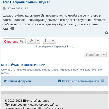
Re: Неправильный звук Р
С
17 янв 2013, 17:11
о
о
Здравствуйте, да рычите Вы правильно, но чтобы закрепить его в
б
слогах, словах, необходимо добиться его долгого звучания. Начните
щ
е
с обратных слогов или слов, где звук будет находиться в конце.
н
Удачи!!!
и
е
Ответить
4 сообщения • Страница
1
из
1
Перейти
КТО СЕЙЧАС НА КОНФЕРЕНЦИИ
Сейчас этот форум просматривают: нет зарегистрированных пользователей и 0
гостей
Список форумов
Связаться с администрацией
© 2010-2023 Школьный логопед
При копировании материалов с сайта,
ссылка на сайт logoped18.ru обязательна