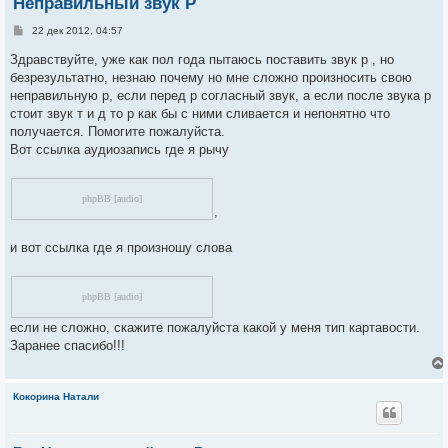
Неправильный звук Р
С
22 дек 2012, 04:57
о
о
Здравствуйте, уже как пол года пытаюсь поставить звук р , но
б
безрезультатно, незнаю почему но мне сложно произносить свою
щ
е
неправильную р, если перед р согласный звук, а если после звука р
н
стоит звук т и д то р как бы с ними сливается и непонятно что
и
е
получается. Помогите пожалуйста.
Вот ссылка аудиозапись где я рычу
phpBB [audio]
,
и вот ссылка где я произношу слова
phpBB [audio]
если не сложно, скажите пожалуйста какой у меня тип картавости.
Заранее спасибо!!!
Кокорина Натали