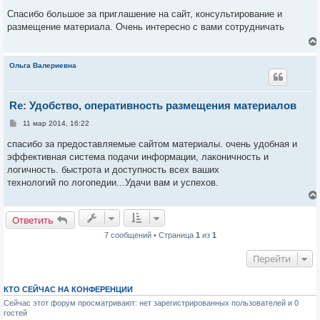
о
о
Спасибо большое за приглашение на сайт, консультирование и
б
размещение материала. Очень интересно с вами сотрудничать
щ
е
н
и
е
Ольга Валериевна
Re: Удобство, оперативность размещения материалов
С
11 мар 2014, 16:22
о
о
спасибо за предоставляемые сайтом материалы. очень удобная и
б
эффективная система подачи информации, лаконичность и
щ
е
логичность. быстрота и доступность всех ваших
н
технологий по логопедии...Удачи вам и успехов.
и
е
Ответить
7 сообщений • Страница
1
из
1
Перейти
КТО СЕЙЧАС НА КОНФЕРЕНЦИИ
Сейчас этот форум просматривают: нет зарегистрированных пользователей и 0
гостей