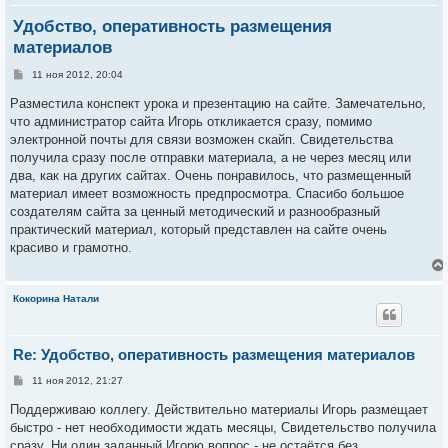
Удобство, оперативность размещения
материалов
С
11 ноя 2012, 20:04
о
о
Разместила конспект урока и презентацию на сайте. Замечательно,
б
что администратор сайта Игорь откликается сразу, помимо
щ
е
электронной почты для связи возможен скайп. Свидетельства
н
получила сразу после отправки материала, а не через месяц или
и
е
два, как на других сайтах. Очень понравилось, что размещенный
материал имеет возможность предпросмотра. Спасибо большое
создателям сайта за ценный методический и разнообразный
практический материал, который представлен на сайте очень
красиво и грамотно.
Кокорина Натали
Re: Удобство, оперативность размещения материалов
С
11 ноя 2012, 21:27
о
о
Поддерживаю коллегу. Действительно материалы Игорь размещает
б
быстро - нет необходимости ждать месяцы, Свидетельство получила
щ
е
сразу. Ни один заданный Игорю вопрос - не остаётся без