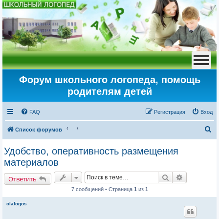
Форум школьного логопеда, помощь
родителям детей
FAQ
Регистрация
Вход
П
Список форумов
о
Удобство, оперативность размещения
и
материалов
с
Поиск
Расширенн
к
Ответить
7 сообщений • Страница
1
из
1
olalogos