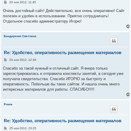
С
20 ноя 2012, 11:45
о
о
Очень достойный сайт! Действительно, все очень оперативно! Сайт
б
полезен и удобен в использовании. Приятно сотрудничать!
щ
е
Отдельное спасибо администратору Игорю!
н
и
е
Бондаренко Светлана
Re: Удобство, оперативность размещения материалов
С
24 ноя 2012, 12:34
о
о
Спасибо за такой нужный и отличный сайт. Я вчера только
б
зарегистрировалась и отправила конспекты занятий, а сегодня уже
щ
е
получила свидетельства. Спасибо ИГОРЮ за быстроту и
н
оперативность. Побольше бы таких сайтов. И нашла очень много
и
е
интересных материалов для работы. СПАСИБО!!!!!
Рокки
Re: Удобство, оперативность размещения материалов
С
25 ноя 2012, 23:25