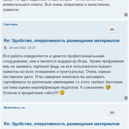
н
моментального ответа. Всё очень оперативно и качественно,
и
е
грамотно.
Светлана
Re: Удобство, оперативность размещения материалов
С
18 ноя 2012, 22:27
о
о
Вся работа определяется и ценится профессиональными
б
сотрудниками, кем и является модератор Игорь. Кроме профумения
щ
е
ему не занимать терпения (ведь не все пользователи бывают
н
грамотны во всех отношениях и пунктуальны). Очень хорошо
и
е
поставлено дело. Я бы наверное пожелала бы расширить
сертификаты по различным наминациям т.к этого требует балловая
система оценки квалиффикации педагогов. К сожалению.
Успехов и процветания сайту!!!!
Medvedeva_ov
Re: Удобство, оперативность размещения материалов