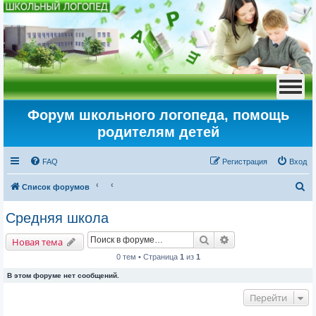
Форум школьного логопеда, помощь
родителям детей
FAQ
Регистрация
Вход
П
Список форумов
о
Средняя школа
и
Поиск
Расширенный пои
с
Новая тема
к
0 тем • Страница
1
из
1
В этом форуме нет сообщений.
Перейти