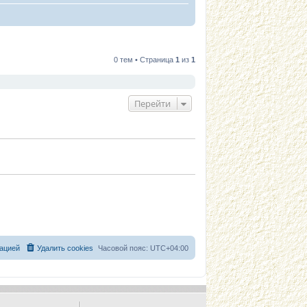
0 тем • Страница
1
из
1
Перейти
ацией
Удалить cookies
Часовой пояс:
UTC+04:00