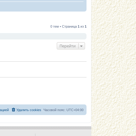
0 тем • Страница
1
из
1
Перейти
ацией
Удалить cookies
Часовой пояс:
UTC+04:00