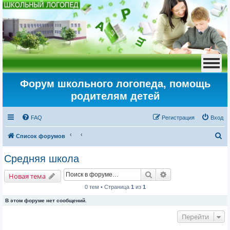
Форум школьного логопеда, помощь
родителям детей
FAQ
Регистрация
Вход
П
Список форумов
о
Средняя школа
и
Поиск
Расширенный пои
с
Новая тема
к
0 тем • Страница
1
из
1
В этом форуме нет сообщений.
Перейти