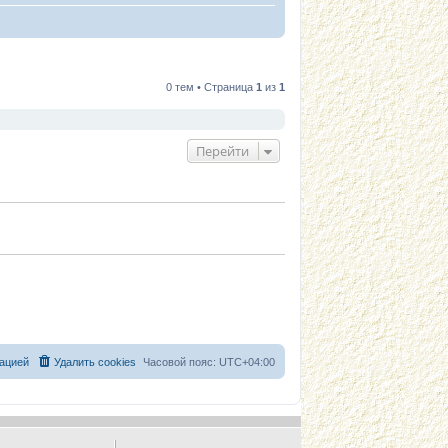
0 тем • Страница
1
из
1
Перейти
ацией
Удалить cookies
Часовой пояс:
UTC+04:00