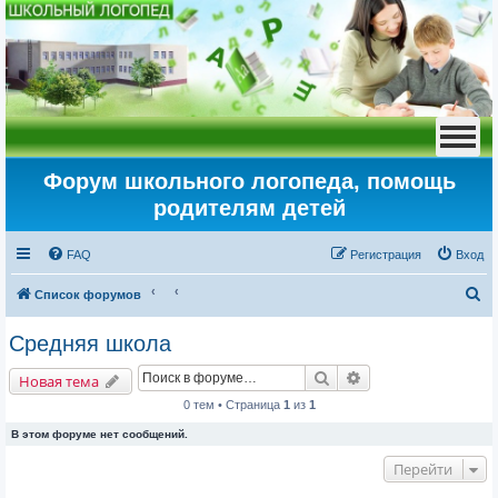
Форум школьного логопеда, помощь
родителям детей
FAQ
Регистрация
Вход
П
Список форумов
о
Средняя школа
и
Поиск
Расширенный пои
с
Новая тема
к
0 тем • Страница
1
из
1
В этом форуме нет сообщений.
Перейти