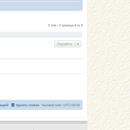
0 тем • Страница
1
из
1
Перейти
ацией
Удалить cookies
Часовой пояс:
UTC+04:00