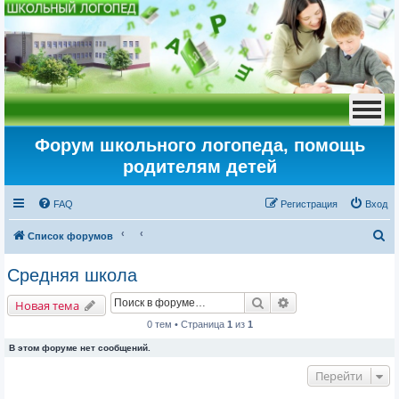
Форум школьного логопеда, помощь
родителям детей
FAQ
Регистрация
Вход
П
Список форумов
о
Средняя школа
и
Поиск
Расширенный пои
с
Новая тема
к
0 тем • Страница
1
из
1
В этом форуме нет сообщений.
Перейти