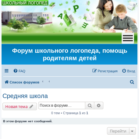
Форум школьного логопеда, помощь
родителям детей
FAQ
Регистрация
Вход
П
Список форумов
о
Средняя школа
и
Поиск
Расширенный пои
с
Новая тема
к
0 тем • Страница
1
из
1
В этом форуме нет сообщений.
Перейти