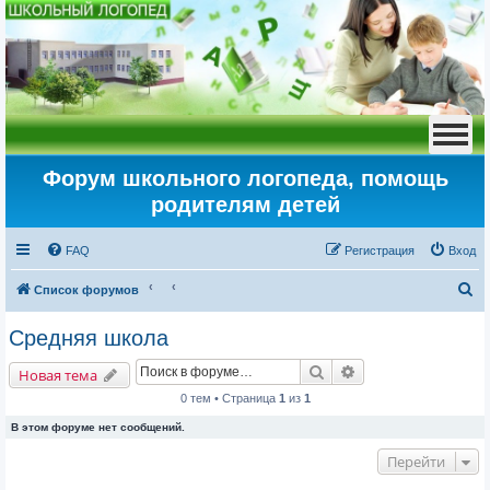
Форум школьного логопеда, помощь
родителям детей
FAQ
Регистрация
Вход
П
Список форумов
о
Средняя школа
и
Поиск
Расширенный пои
с
Новая тема
к
0 тем • Страница
1
из
1
В этом форуме нет сообщений.
Перейти