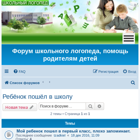
Форум школьного логопеда, помощь
родителям детей
FAQ
Регистрация
Вход
П
Список форумов
о
Ребёнок пошёл в школу
и
Поиск
Расширенный пои
с
Новая тема
к
2 темы • Страница
1
из
1
Темы
Мой ребенок пошел в первый класс, плохо запоминает.
Последнее сообщение
tzadkiel
«
18 дек 2016, 11:09
Ответы:
4