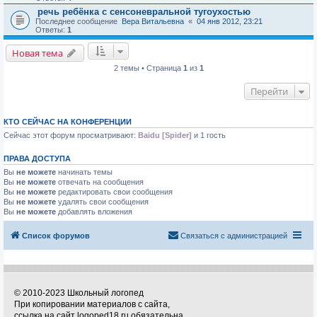
речь ребёнка с сенсоневральной тугоухостью
Последнее сообщение
Вера Витальевна
«
04 янв 2012, 23:21
Ответы:
1
Новая тема
2 темы • Страница
1
из
1
Перейти
КТО СЕЙЧАС НА КОНФЕРЕНЦИИ
Сейчас этот форум просматривают:
Baidu [Spider]
и 1 гость
ПРАВА ДОСТУПА
Вы
не можете
начинать темы
Вы
не можете
отвечать на сообщения
Вы
не можете
редактировать свои сообщения
Вы
не можете
удалять свои сообщения
Вы
не можете
добавлять вложения
Список форумов
Связаться с администрацией
© 2010-2023 Школьный логопед
При копировании материалов с сайта,
ссылка на сайт logoped18.ru обязательна