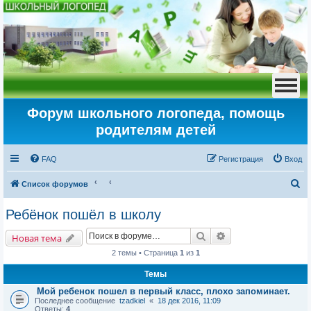
Форум школьного логопеда, помощь
родителям детей
FAQ
Регистрация
Вход
П
Список форумов
о
Ребёнок пошёл в школу
и
Поиск
Расширенный пои
с
Новая тема
к
2 темы • Страница
1
из
1
Темы
Мой ребенок пошел в первый класс, плохо запоминает.
Последнее сообщение
tzadkiel
«
18 дек 2016, 11:09
Ответы:
4