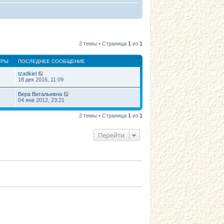
2 темы • Страница
1
из
1
ТРЫ
ПОСЛЕДНЕЕ СООБЩЕНИЕ
tzadkiel
9
18 дек 2016, 11:09
Вера Витальевна
6
04 янв 2012, 23:21
2 темы • Страница
1
из
1
Перейти