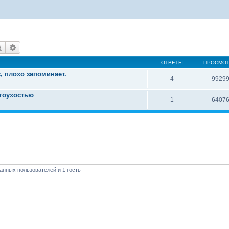
Поиск
Расширенный поиск
ОТВЕТЫ
ПРОСМО
, плохо запоминает.
4
9929
угоухостью
1
6407
анных пользователей и 1 гость