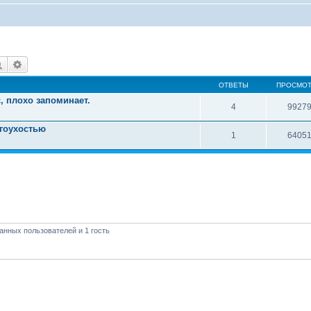
Поиск
Расширенный поиск
ОТВЕТЫ
ПРОСМО
, плохо запоминает.
4
9927
угоухостью
1
6405
анных пользователей и 1 гость