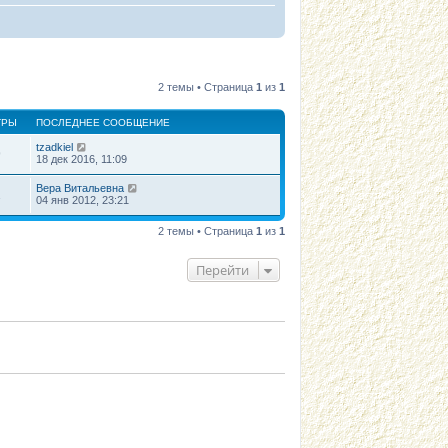
2 темы • Страница
1
из
1
ТРЫ
ПОСЛЕДНЕЕ СООБЩЕНИЕ
tzadkiel
9
18 дек 2016, 11:09
Вера Витальевна
1
04 янв 2012, 23:21
2 темы • Страница
1
из
1
Перейти