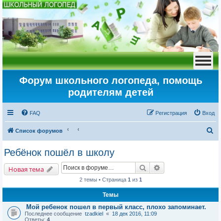
Форум школьного логопеда, помощь
родителям детей
FAQ
Регистрация
Вход
П
Список форумов
о
Ребёнок пошёл в школу
и
Поиск
Расширенный пои
с
Новая тема
к
2 темы • Страница
1
из
1
Темы
Мой ребенок пошел в первый класс, плохо запоминает.
Последнее сообщение
tzadkiel
«
18 дек 2016, 11:09
Ответы:
4