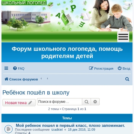
Форум школьного логопеда, помощь
родителям детей
FAQ
Регистрация
Вход
П
Список форумов
о
Ребёнок пошёл в школу
и
Поиск
Расширенный пои
с
Новая тема
к
2 темы • Страница
1
из
1
Темы
Мой ребенок пошел в первый класс, плохо запоминает.
Последнее сообщение
tzadkiel
«
18 дек 2016, 11:09
Ответы:
4