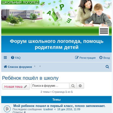
Форум школьного логопеда, помощь
родителям детей
FAQ
Регистрация
Вход
П
Список форумов
о
Ребёнок пошёл в школу
и
Поиск
Расширенный пои
с
Новая тема
к
2 темы • Страница
1
из
1
Темы
Мой ребенок пошел в первый класс, плохо запоминает.
Последнее сообщение
tzadkiel
«
18 дек 2016, 11:09
Ответы:
4