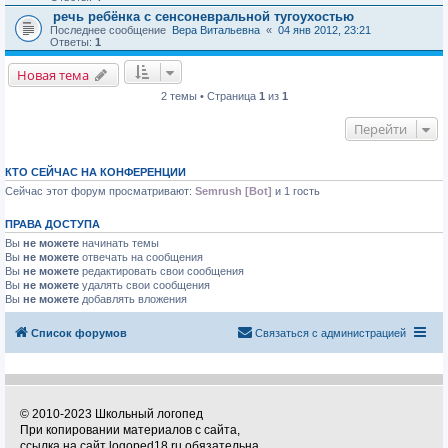
речь ребёнка с сенсоневральной тугоухостью
Последнее сообщение
Вера Витальевна
«
04 янв 2012, 23:21
Ответы:
1
Новая тема
2 темы • Страница
1
из
1
Перейти
КТО СЕЙЧАС НА КОНФЕРЕНЦИИ
Сейчас этот форум просматривают:
Semrush [Bot]
и 1 гость
ПРАВА ДОСТУПА
Вы
не можете
начинать темы
Вы
не можете
отвечать на сообщения
Вы
не можете
редактировать свои сообщения
Вы
не можете
удалять свои сообщения
Вы
не можете
добавлять вложения
Список форумов
Связаться с администрацией
© 2010-2023 Школьный логопед
При копировании материалов с сайта,
ссылка на сайт logoped18.ru обязательна