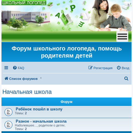
Форум школьного логопеда, помощь
родителям детей
FAQ
Регистрация
Вход
П
Список форумов
о
Начальная школа
и
с
Форум
к
Ребёнок пошёл в школу
Темы:
2
Разное - начальная школа
Наболевшее..., родители о детях.
Темы:
2