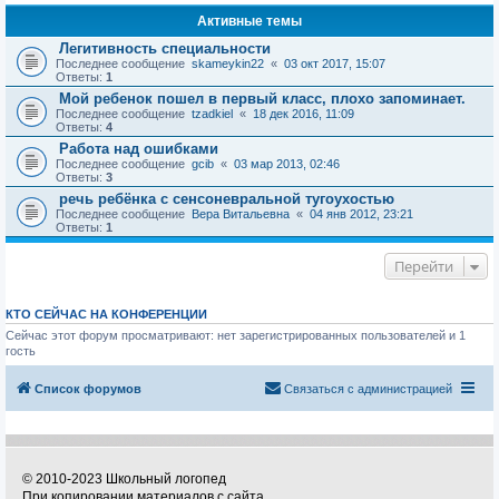
Активные темы
Легитивность специальности
Последнее сообщение
skameykin22
«
03 окт 2017, 15:07
Ответы:
1
Мой ребенок пошел в первый класс, плохо запоминает.
Последнее сообщение
tzadkiel
«
18 дек 2016, 11:09
Ответы:
4
Работа над ошибками
Последнее сообщение
gcib
«
03 мар 2013, 02:46
Ответы:
3
речь ребёнка с сенсоневральной тугоухостью
Последнее сообщение
Вера Витальевна
«
04 янв 2012, 23:21
Ответы:
1
Перейти
КТО СЕЙЧАС НА КОНФЕРЕНЦИИ
Сейчас этот форум просматривают: нет зарегистрированных пользователей и 1
гость
Список форумов
Связаться с администрацией
© 2010-2023 Школьный логопед
При копировании материалов с сайта,